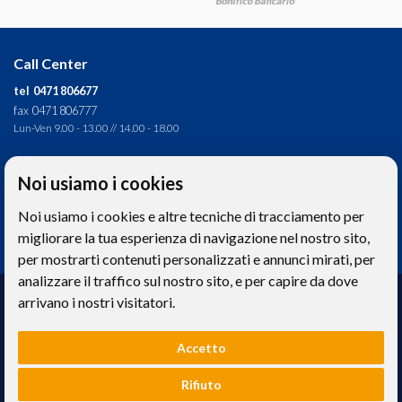
T
Call Center
tel 0471 806677
fax 0471 806777
Lun-Ven 9.00 - 13.00 // 14.00 - 18.00
Direzione tecnica
Noi usiamo i cookies
Ignas Tour S.p.A.
C
Noi usiamo i cookies e altre tecniche di tracciamento per
Largo Cesare Battisti, 28 - 39044 Egna (BZ) - Italia
P.IVA: 01652670215
migliorare la tua esperienza di navigazione nel nostro sito,
per mostrarti contenuti personalizzati e annunci mirati, per
analizzare il traffico sul nostro sito, e per capire da dove
Realizzazione web
arrivano i nostri visitatori.
Memetic srl
- Via Pasqui 28 - 38068 Rovereto (TN)
Accetto
Le foto e le immagini riprodotte sul sito hanno valore puramente descrittivo. -
Privacy
e
Cookies
Rifiuto