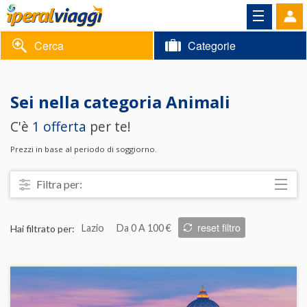
Cerca
Categorie
Volantino
Sei nella categoria
Animali
Area
Informazioni
C'è
1 offerta
per te!
riservata
Contatti
Prezzi in base al periodo di soggiorno.
Filtra per:
Località
reset filtro
Hai filtrato per:
Lazio
Da 0 A 100 €
Prezzo
Trattamento
Struttura