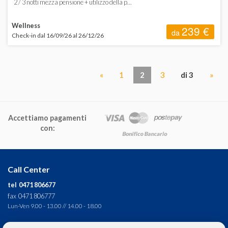
2 / 3 notti mezza pensione + utilizzo della p...
Wellness
239 €
da
Check-in dal 16/09/26 al 26/12/26
«
1
2
3
di 3
»
Accettiamo pagamenti
con:
Call Center
tel 0471 806677
fax 0471 806777
Lun-Ven 9.00 - 13.00 // 14.00 - 18.00