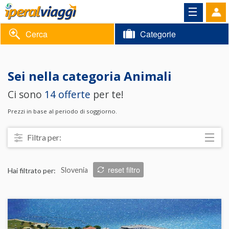
Cerca
Categorie
Volantino
Sei nella categoria
Animali
Area
Informazioni
Ci sono
14 offerte
per te!
riservata
Contatti
Prezzi in base al periodo di soggiorno.
Filtra per:
Località
reset filtro
Hai filtrato per:
Slovenia
Prezzo
Trattamento
Struttura