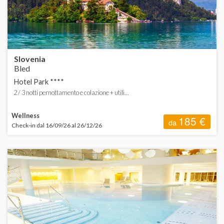
P
S
Slovenia
Bled
Hotel Park ****
2 / 3 notti pernottamento e colazione + utili...
T
Wellness
185 €
da
Check-in dal 16/09/26 al 26/12/26
V
A
C