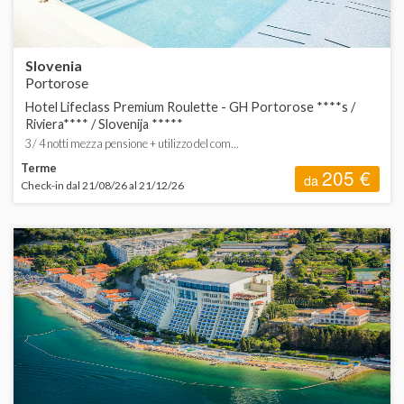
S
Slovenia
Portorose
Hotel Lifeclass Premium Roulette - GH Portorose ****s /
Riviera**** / Slovenija *****
3 / 4 notti mezza pensione + utilizzo del com...
Terme
205 €
da
Check-in dal 21/08/26 al 21/12/26