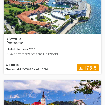
ORDINA
d
B
d
C
H
Slovenia
Portorose
Hotel Histrion ****
F
2 / 3 / 4 notti mezza pensione + utilizzo del...
L
Wellness
175 €
da
Check-in dal 20/08/26 al 07/12/26
L