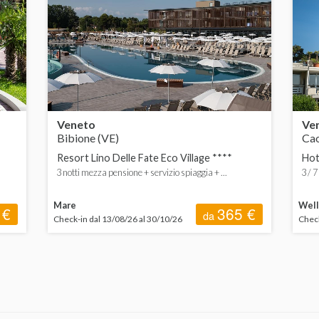
Veneto
Ve
Bibione (VE)
Cao
Resort Lino Delle Fate Eco Village ****
Hot
3 notti mezza pensione + servizio spiaggia + ...
3 / 7
Mare
Well
 €
365 €
da
Check-in dal 13/08/26 al 30/10/26
Check