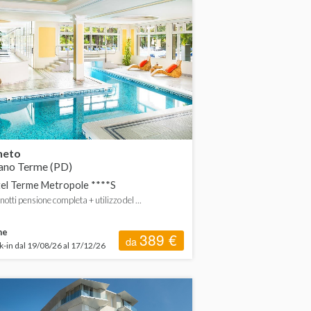
neto
no Terme (PD)
el Terme Metropole ****S
 notti pensione completa + utilizzo del ...
me
389 €
da
-in dal 19/08/26 al 17/12/26