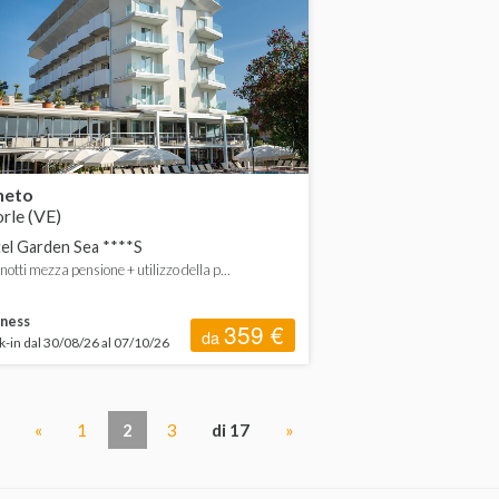
neto
rle (VE)
el Garden Sea ****S
 notti mezza pensione + utilizzo della p...
ness
359 €
da
-in dal 30/08/26 al 07/10/26
«
1
2
3
di 17
»