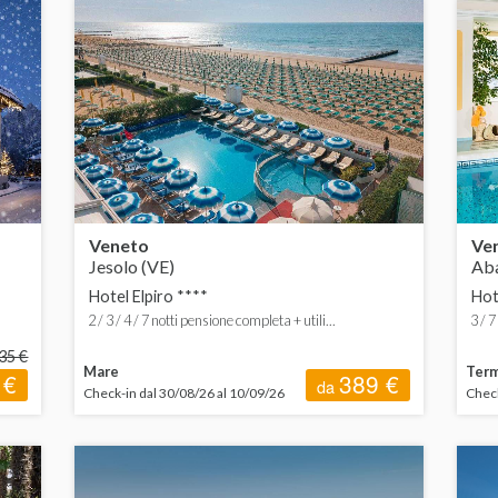
 200 a 400 €
Bed&Breakfast
Hotel
 400 a 600 €
Pensione completa
Residence
 600 € in su
Mezza pensione
Villaggio
Veneto
Ve
Jesolo (VE)
Aba
Hotel Elpiro ****
Hot
2 / 3 / 4 / 7 notti pensione completa + utili...
3 / 7
35 €
Mare
Ter
 €
389 €
da
Check-in dal 30/08/26 al 10/09/26
Check