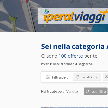
Sei nella categoria
Ci sono
100 offerte
per te!
Prezzi in base al periodo di soggiorno.
Filtra per:
Località
MOSTRA TUTTO
M
reset filtro
Hai filtrato per:
Veneto
ITALIA
da
Abruzzo
da