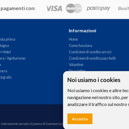
 pagamenti con:
Informazioni
ota prima
Home
tagna
Come funziona
 + Hotel
Condizioni di vendita servizi
ra / Agriturismo
Condizioni di vendita pacchetti
à
Volantino
lness
Newsletter
i gratis
Commenti
Noi usiamo i cookies
Contatti
Noi usiamo i cookies e altre tec
navigazione nel nostro sito, per
analizzare il traffico sul nostro 
Le foto e le immagini riprodotte sul si
Accetto
00€ interamente versato | Camera di Commercio Industria Artigianato e Agricoltura di Bolzano,