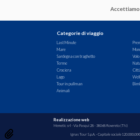
Accettiamo
Categorie di viaggio
Last Minute
Pren
Mare
Mon
Sardegna con traghetto
Volo
Terme
Natu
Crociera
Citt
Lago
Wel
Tour in pullman
Bimb
Animali
Realizzazione web
Memetic srl
- Via Pasqui 28 - 38068 Rovereto (TN)
Ignas Tour S.p.A. - Capitale sociale 120.000,