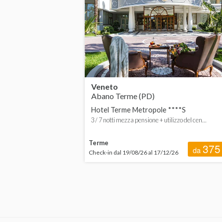
Sardegna
Sicilia
Toscana
Trentino-Alto Adige
Veneto
Abano Terme (PD)
Umbria
Hotel Terme Metropole ****S
3 / 7 notti mezza pensione + utilizzo del cen...
Valle D'Aosta
Veneto
Terme
375
da
Check-in dal 19/08/26 al 17/12/26
ESTERO
Austria
Croazia
Slovenia