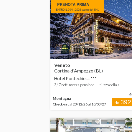
PRENOTA PRIMA
Basilicata
da
ENTRO IL 30/11/2026 sconto del 10%
Calabria
da
Campania
da
Emilia-Romagna
Friuli-Venezia Giulia
Veneto
Lazio
Cortina d'Ampezzo (BL)
Hotel Pontechiesa ***
Liguria
3 / 7 notti mezza pensione + utilizzo della s...
Lombardia
4
Montagna
392
da
Check-in dal 23/12/26 al 10/03/27
Marche
Piemonte
Puglia