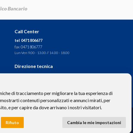
Call Center
tel 0471 806677
fax 0471 806777
Lun-Ven 9.00 - 13.00 // 14.00 - 18.00
Direzione tecnica
Ignas Tour S.p.A.
Largo Cesare Battisti, 28 -
39044 Egna (BZ) - Italia
niche di tracciamento per migliorare la tua esperienza di
P.IVA: 01652670215
 mostrarti contenuti personalizzati e annunci mirati, per
sito, e per capire da dove arrivano i nostri visitatori.
to hanno valore puramente descrittivo. -
Privacy
e
Cookies
Rifiuto
Cambia le mie impostazioni
 BZ-154275 | ignastoursrl@mail-certificata.org