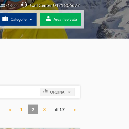
Call Center 0471 806677
4.00 - 18.00
Categorie
Area riservata
/ Agriturismo
a
ss
 pullman
ORDINA
ratis
per prezzo crescente
«
1
2
3
di 17
»
per prezzo decrescente
per novità