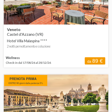
T
Veneto
Castel d'Azzano (VR)
Hotel Villa Malaspina ****
2 notti pernottamento e colazione
C
Wellness
89 €
da
Check-in dal 17/08/26 al 28/12/26
PRENOTA PRIMA
ENTRO 90 giorni dalla partenza 5%