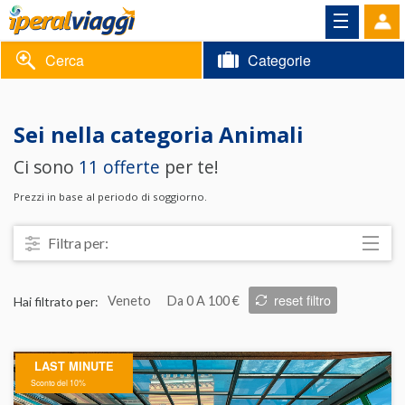
Cerca
Categorie
Volantino
Sei nella categoria
Animali
Area
Informazioni
Ci sono
11 offerte
per te!
riservata
Contatti
Prezzi in base al periodo di soggiorno.
Filtra per:
Località
reset filtro
Hai filtrato per:
Veneto
Da 0 A 100 €
Prezzo
Trattamento
LAST MINUTE
Struttura
Sconto del 10%