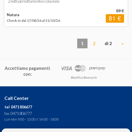
2 notti pernottamento e colazione
89 €
Natura
81 €
Check-in dal 17/08/26 al 31/10/26
1
2
di 2
»
Accettiamo pagamenti
con:
Call Center
tel 0471 806677
fax 0471 806777
Lun-Ven 9.00 - 13.00 // 14.00 - 18.00