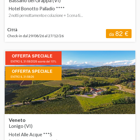
Bassano del Grappa (VI)
Hotel Bonotto Palladio ****
2 notti pernottamento e colazione + 1 cena ti...
Città
82 €
da
Check-in dal 29/08/26 al 27/12/26
OFFERTA SPECIALE
ENTRO IL 31/08/2026 sconto del 10%
OFFERTA SPECIALE
ENTRO IL 31/08/26
Veneto
Lonigo (VI)
Hotel Alle Acque ***S