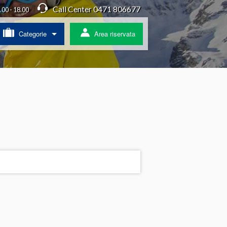
Call Center 0471 806677
4.00 - 18.00
Categorie
Area riservata
/ Agriturismo
a
ss
 pullman
ratis