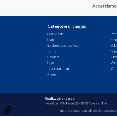
Accettiamo
Trentino-Alto Adige
Umbria
Categorie di viaggio
Veneto
Last Minute
Pren
Mare
Mon
Sardegna con traghetto
Volo
Terme
Natu
Crociera
Citt
Lago
Wel
Tour in pullman
Bimb
Animali
Realizzazione web
Memetic srl
- Via Pasqui 28 - 38068 Rovereto (TN)
Ignas Tour S.p.A. - Capitale sociale 120.000,