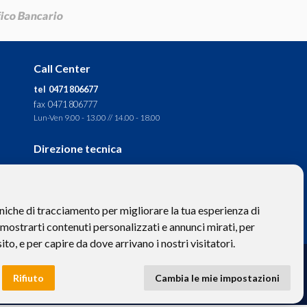
Call Center
tel 0471 806677
fax 0471 806777
Lun-Ven 9.00 - 13.00 // 14.00 - 18.00
Direzione tecnica
Ignas Tour S.p.A.
Largo Cesare Battisti, 28 -
39044 Egna (BZ) - Italia
niche di tracciamento per migliorare la tua esperienza di
P.IVA: 01652670215
 mostrarti contenuti personalizzati e annunci mirati, per
sito, e per capire da dove arrivano i nostri visitatori.
to hanno valore puramente descrittivo. -
Privacy
e
Cookies
Rifiuto
Cambia le mie impostazioni
 BZ-154275 | ignastoursrl@mail-certificata.org