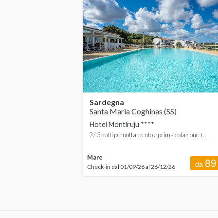
Campania
Emilia-Romagna
Friuli-Venezia Giulia
Lazio
Liguria
Sardegna
Santa Maria Coghinas (SS)
Lombardia
Hotel Montiruju ****
Marche
2 / 3 notti pernottamento e prima colazione +...
Puglia
Mare
89
da
Check-in dal 01/09/26 al 26/12/26
Sardegna
Sicilia
Toscana