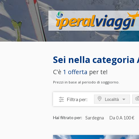
Sei nella categoria
C'è
1 offerta
per te!
Prezzi in base al periodo di soggiorno.
Filtra per:
Località
MOSTRA TUTTO
M
Hai filtrato per:
Sardegna
Da 0 A 100 €
ITALIA
da
Calabria
da