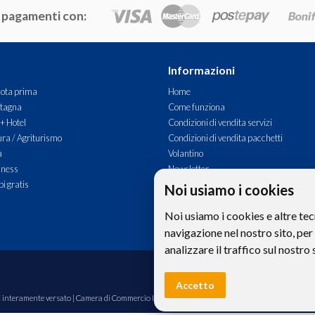
 pagamenti con:
Informazioni
ota prima
Home
tagna
Come funziona
 + Hotel
Condizioni di vendita servizi
ra / Agriturismo
Condizioni di vendita pacchetti
à
Volantino
lness
Newsletter
i gratis
Commenti
Noi usiamo i cookies
Contatti
Noi usiamo i cookies e altre tec
navigazione nel nostro sito, per
analizzare il traffico sul nostro 
Le foto e le immagini riprodotte sul si
Accetto
00€ interamente versato | Camera di Commercio Industria Artigianato e Agricoltura di Bolzano,