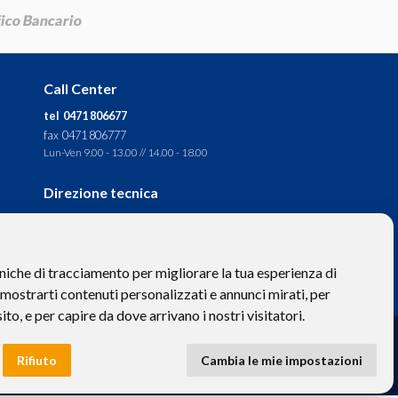
Call Center
tel 0471 806677
fax 0471 806777
Lun-Ven 9.00 - 13.00 // 14.00 - 18.00
Direzione tecnica
Ignas Tour S.p.A.
Largo Cesare Battisti, 28 -
39044 Egna (BZ) - Italia
niche di tracciamento per migliorare la tua esperienza di
P.IVA: 01652670215
 mostrarti contenuti personalizzati e annunci mirati, per
sito, e per capire da dove arrivano i nostri visitatori.
to hanno valore puramente descrittivo. -
Privacy
e
Cookies
Rifiuto
Cambia le mie impostazioni
 BZ-154275 | ignastoursrl@mail-certificata.org