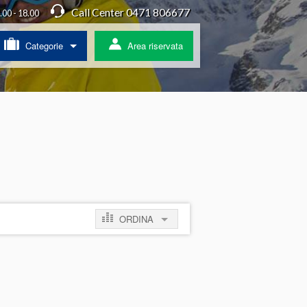
Call Center 0471 806677
4.00 - 18.00
Categorie
Area riservata
/ Agriturismo
a
ss
 pullman
ORDINA
ratis
per prezzo crescente
per prezzo decrescente
per novità