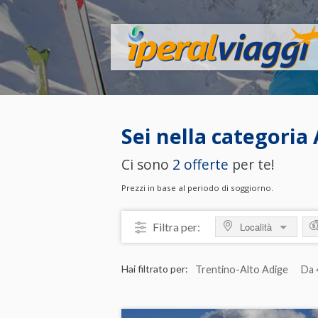
Sei nella categoria
Ci sono
2 offerte
per te!
Prezzi in base al periodo di soggiorno.
Filtra per:
Località
MOSTRA TUTTO
M
Hai filtrato per:
Trentino-Alto Adige
Da 
ITALIA
da
Friuli-Venezia Giulia
da