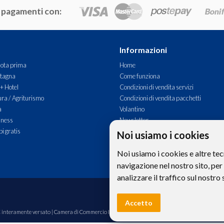
 pagamenti con:
Informazioni
ota prima
Home
tagna
Come funziona
 + Hotel
Condizioni di vendita servizi
ra / Agriturismo
Condizioni di vendita pacchetti
à
Volantino
lness
Newsletter
i gratis
Commenti
Noi usiamo i cookies
Contatti
Noi usiamo i cookies e altre tec
navigazione nel nostro sito, per
analizzare il traffico sul nostro 
Le foto e le immagini riprodotte sul si
Accetto
00€ interamente versato | Camera di Commercio Industria Artigianato e Agricoltura di Bolzano,