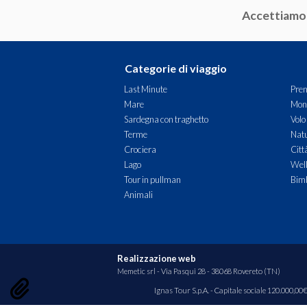
Accettiamo
Categorie di viaggio
Last Minute
Pren
Mare
Mon
Sardegna con traghetto
Volo
Terme
Natu
Crociera
Citt
Lago
Wel
Tour in pullman
Bimb
Animali
Realizzazione web
Memetic srl
- Via Pasqui 28 - 38068 Rovereto (TN)
Ignas Tour S.p.A. - Capitale sociale 120.000,