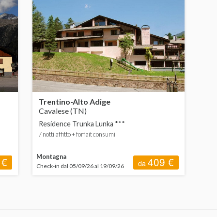
 400 a 600 €
Pensione completa
 600 € in su
Mezza pensione
Trentino-Alto Adige
Cavalese (TN)
Residence Trunka Lunka ***
7 notti affitto + forfait consumi
Montagna
 €
409 €
da
Check-in dal 05/09/26 al 19/09/26