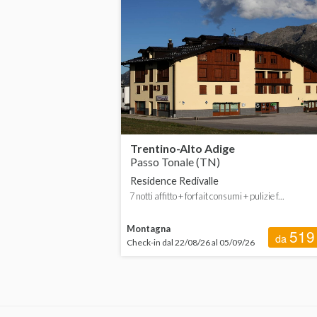
Lombardia
da
Marche
da
Puglia
Sicilia
Toscana
Trentino-Alto Adige
Passo Tonale (TN)
Trentino-Alto Adige
Residence Redivalle
Veneto
7 notti affitto + forfait consumi + pulizie f...
Montagna
519
da
Check-in dal 22/08/26 al 05/09/26