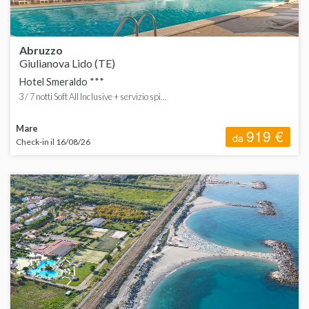
Abruzzo
Giulianova Lido (TE)
Hotel Smeraldo ***
3 / 7 notti Soft All Inclusive + servizio spi...
Mare
919 €
da
Check-in il 16/08/26