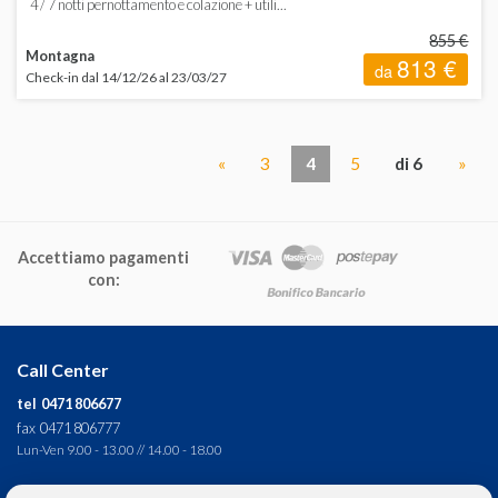
4 / 7 notti pernottamento e colazione + utili...
855 €
Montagna
813 €
da
Check-in dal 14/12/26 al 23/03/27
«
3
4
5
di 6
»
Accettiamo pagamenti
con:
Call Center
tel 0471 806677
fax 0471 806777
Lun-Ven 9.00 - 13.00 // 14.00 - 18.00