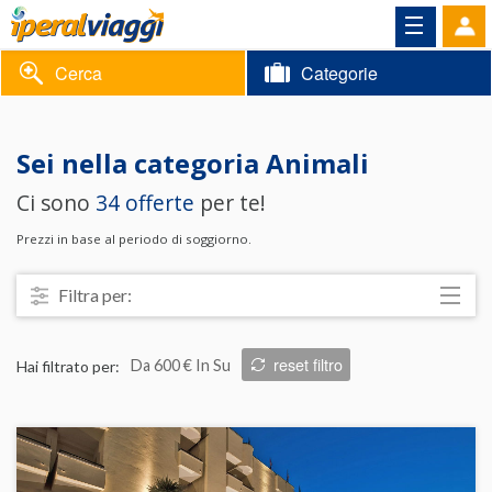
Cerca
Categorie
Volantino
Sei nella categoria
Animali
Area
Informazioni
Ci sono
34 offerte
per te!
riservata
Contatti
Prezzi in base al periodo di soggiorno.
Filtra per:
Località
reset filtro
Hai filtrato per:
Da 600 € In Su
Prezzo
Trattamento
Struttura