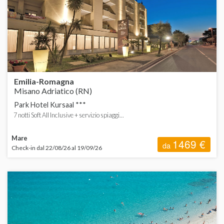
ORDINA
d
C
A
d
A
d
H
d
Emilia-Romagna
Misano Adriatico (RN)
d
Park Hotel Kursaal ***
P
V
7 notti Soft All Inclusive + servizio spiaggi...
S
Mare
1469 €
da
Check-in dal 22/08/26 al 19/09/26
S
T
V