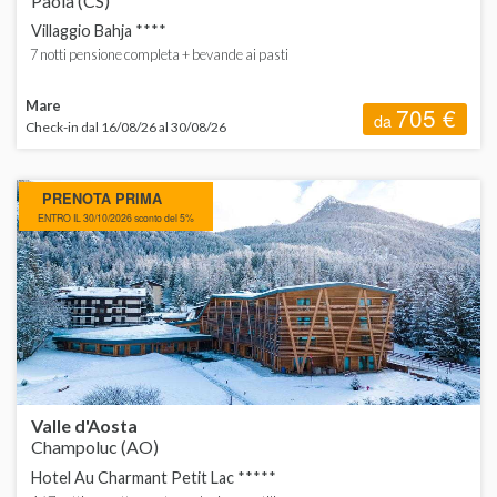
Paola (CS)
Villaggio Bahja ****
7 notti pensione completa + bevande ai pasti
Mare
705 €
da
Check-in dal 16/08/26 al 30/08/26
PRENOTA PRIMA
ENTRO IL 30/10/2026 sconto del 5%
Valle d'Aosta
Champoluc (AO)
Hotel Au Charmant Petit Lac *****