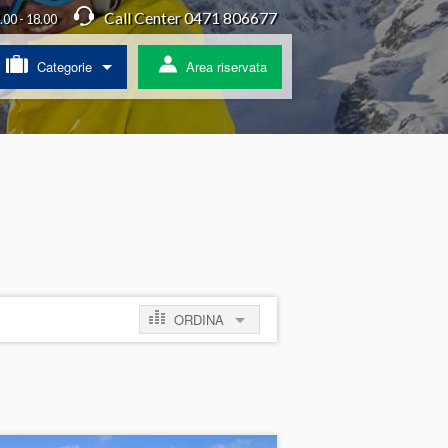
Call Center 0471 806677
4.00 - 18.00
Categorie
Area riservata
/ Agriturismo
a
ss
 pullman
ORDINA
ratis
per prezzo crescente
per prezzo decrescente
per novità