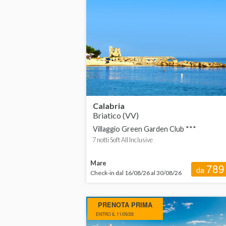
Calabria
Emilia-Romagna
Puglia
Calabria
Briatico (VV)
Villaggio Green Garden Club ***
7 notti Soft All Inclusive
Mare
789
da
Check-in dal 16/08/26 al 30/08/26
PRENOTA PRIMA
ENTRO IL 11/09/26