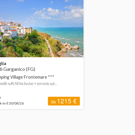
lia
i Garganico (FG)
ping Village Frontemare ***
 notti soft All Inclusive + servizio spi...
e
1215 €
da
-in il 30/08/26