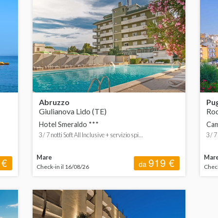
Bed&Breakfast
Villaggio
Pensione completa
Mezza pensione
Soft all inclusive
Abruzzo
Pug
Giulianova Lido (TE)
Rod
Hotel Smeraldo ***
Cam
3 / 7 notti Soft All Inclusive + servizio spi...
3 / 7
Mare
Mar
 €
919 €
da
Check-in il 16/08/26
Check