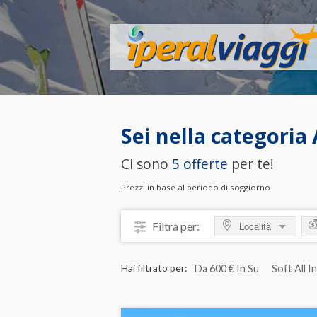
Sei nella categoria
Ci sono
5 offerte
per te!
Prezzi in base al periodo di soggiorno.
Filtra per:
Località
MOSTRA TUTTO
M
Hai filtrato per:
Da 600 € In Su
Soft All I
ITALIA
da
Abruzzo
da