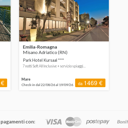
Emilia-Romagna
Misano Adriatico (RN)
Park Hotel Kursaal ***
7 notti Soft All Inclusive + servizio spiaggi...
Mare
 €
1469 €
da
Check-in dal 22/08/26 al 19/09/26
 pagamenti con: