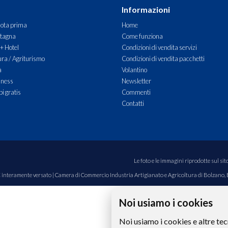
Informazioni
ota prima
Home
tagna
Come funziona
 + Hotel
Condizioni di vendita servizi
ra / Agriturismo
Condizioni di vendita pacchetti
à
Volantino
lness
Newsletter
i gratis
Commenti
Contatti
Le foto e le immagini riprodotte sul si
00€ interamente versato | Camera di Commercio Industria Artigianato e Agricoltura di Bolzano,
Noi usiamo i cookies
Noi usiamo i cookies e altre tec