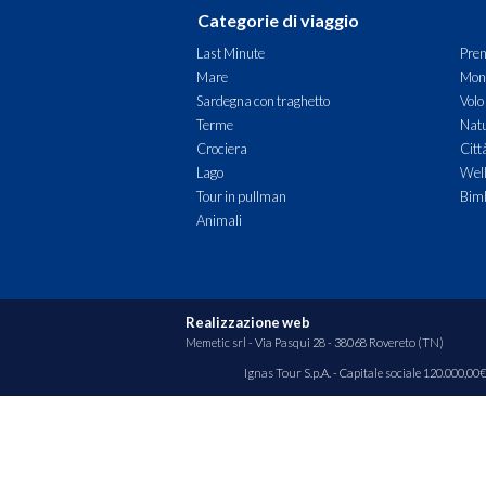
Categorie di viaggio
Last Minute
Pren
Mare
Mon
Sardegna con traghetto
Volo
Terme
Natu
Crociera
Citt
Lago
Wel
Tour in pullman
Bimb
Animali
Realizzazione web
Memetic srl
- Via Pasqui 28 - 38068 Rovereto (TN)
Ignas Tour S.p.A. - Capitale sociale 120.000,