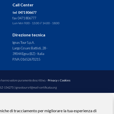
Call Center
tel 0471 806677
fax 0471 806777
Lun-Ven 9.00 - 13.00 // 14.00 - 18.00
Direzione tecnica
Ignas Tour S.p.A.
Largo Cesare Battisti, 28 -
39044 Egna (BZ) - Italia
P.IVA: 01652670215
to hanno valore puramente descrittivo. -
Privacy
e
Cookies
 BZ-154275 | ignastoursrl@mail-certificata.org
niche di tracciamento per migliorare la tua esperienza di