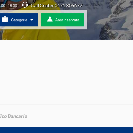
Call Center 0471 806677
4.00 - 18.00
Categorie
Area riservata
/ Agriturismo
a
ss
 pullman
ratis