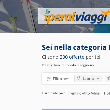
Sei nella categoria
Ci sono
200 offerte
per te!
Prezzi in base al periodo di soggiorno.
Filtra per:
Località
MOSTRA TUTTO
M
Hai filtrato per:
Trentino-Alto Adige
Hot
ITALIA
da
Friuli-Venezia Giulia
da