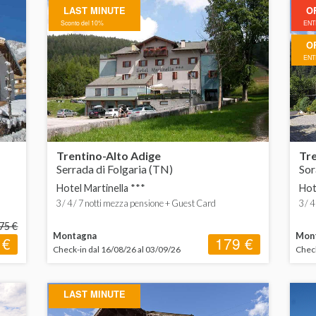
LAST MINUTE
O
 200 a 400 €
Bed&Breakfast
Hotel
Sconto del 10%
ENTR
O
 400 a 600 €
Pensione completa
Residence
ENTR
 600 € in su
Mezza pensione
Villaggio
Trentino-Alto Adige
Tre
Serrada di Folgaria (TN)
Sor
Hotel Martinella ***
Hot
3 / 4 / 7 notti mezza pensione + Guest Card
3 / 4
75 €
Montagna
Mon
 €
179 €
Check-in dal 16/08/26 al 03/09/26
Check
LAST MINUTE