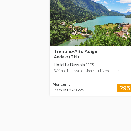
Trentino-Alto Adige
Andalo (TN)
Hotel La Bussola ***S
3 / 4 notti mezza pensione + utilizzo del cen...
Montagna
295
Check-in il 27/08/26