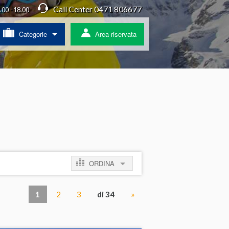
Call Center 0471 806677
4.00 - 18.00
Categorie
Area riservata
/ Agriturismo
a
ss
 pullman
ORDINA
ratis
per prezzo crescente
1
2
3
di 34
»
per prezzo decrescente
per novità