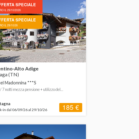
FFERTA SPECIALE
O IL 29/10/2026
FFERTA SPECIALE
O IL 29/10/26
ntino-Alto Adige
aga (TN)
el Madonnina ***S
 / 7 notti mezza pensione + utilizzo del...
tagna
185 €
-in dal 06/09/26 al 29/10/26