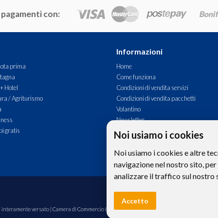
 pagamenti con:
Informazioni
ota prima
Home
tagna
Come funziona
 + Hotel
Condizioni di vendita servizi
ra / Agriturismo
Condizioni di vendita pacchetti
à
Volantino
lness
Newsletter
i gratis
Commenti
Noi usiamo i cookies
Contatti
Noi usiamo i cookies e altre tec
navigazione nel nostro sito, per
analizzare il traffico sul nostro 
Le foto e le immagini riprodotte sul si
Accetto
00€ interamente versato | Camera di Commercio Industria Artigianato e Agricoltura di Bolzano,