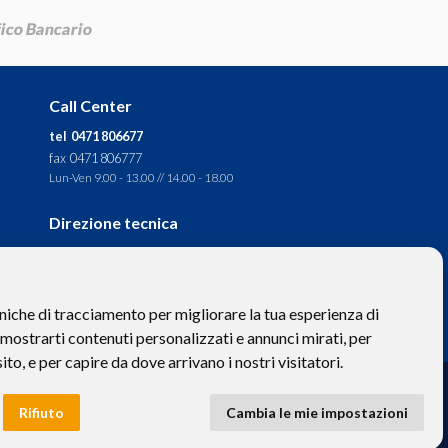
Call Center
tel 0471 806677
fax 0471 806777
Lun-Ven 9.00 - 13.00 // 14.00 - 18.00
Direzione tecnica
Ignas Tour S.p.A.
Largo Cesare Battisti, 28 -
39044 Egna (BZ) - Italia
niche di tracciamento per migliorare la tua esperienza di
P.IVA: 01652670215
 mostrarti contenuti personalizzati e annunci mirati, per
sito, e per capire da dove arrivano i nostri visitatori.
to hanno valore puramente descrittivo. -
Privacy
e
Cookies
Rifiuto
Cambia le mie impostazioni
 BZ-154275 | ignastoursrl@mail-certificata.org