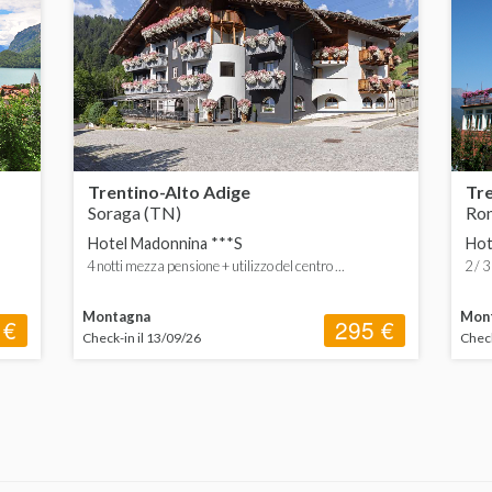
Trentino-Alto Adige
Tre
Soraga (TN)
Ro
Hotel Madonnina ***S
Hote
4 notti mezza pensione + utilizzo del centro ...
2 / 3
Montagna
Mon
 €
295 €
Check-in il 13/09/26
Check