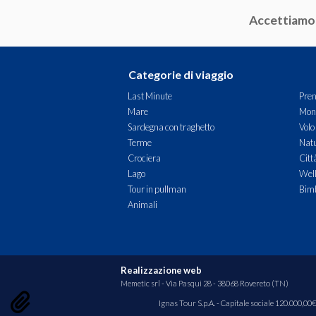
Accettiamo
Categorie di viaggio
Last Minute
Pren
Mare
Mon
Sardegna con traghetto
Volo
Terme
Natu
Crociera
Citt
Lago
Wel
Tour in pullman
Bimb
Animali
Realizzazione web
Memetic srl
- Via Pasqui 28 - 38068 Rovereto (TN)
Ignas Tour S.p.A. - Capitale sociale 120.000,