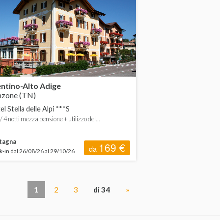
ntino-Alto Adige
nzone (TN)
l Stella delle Alpi ***S
 / 4 notti mezza pensione + utilizzo del...
tagna
169 €
da
-in dal 26/08/26 al 29/10/26
1
2
3
di 34
»