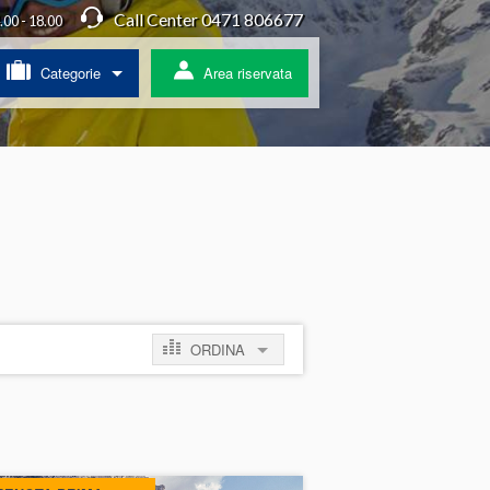
Call Center 0471 806677
4.00 - 18.00
Categorie
Area riservata
/ Agriturismo
a
ss
 pullman
ORDINA
ratis
per prezzo crescente
per prezzo decrescente
per novità