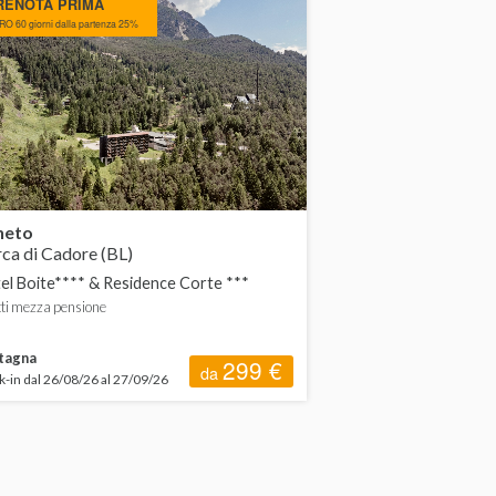
RENOTA PRIMA
O 60 giorni dalla partenza 25%
neto
ca di Cadore (BL)
el Boite**** & Residence Corte ***
tti mezza pensione
tagna
299 €
da
-in dal 26/08/26 al 27/09/26