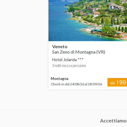
Veneto
San Zeno di Montagna (VR)
Hotel Jolanda ***
3 notti mezza pensione
Montagna
199
da
Check-in dal 24/08/26 al 28/09/26
Accettiamo