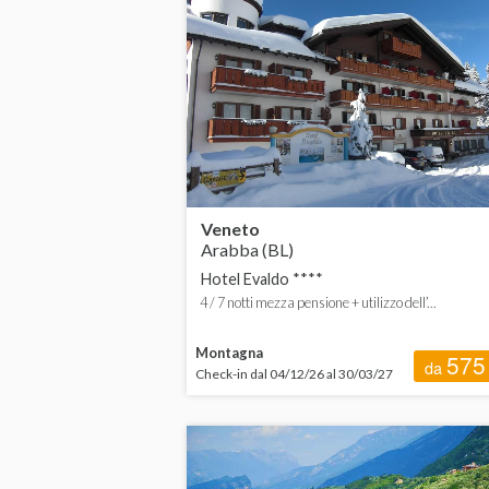
Friuli-Venezia Giulia
da
Lombardia
Piemonte
Toscana
Trentino-Alto Adige
Veneto
Arabba (BL)
Valle D'Aosta
Hotel Evaldo ****
Veneto
4 / 7 notti mezza pensione + utilizzo dell’...
ESTERO
Montagna
575
da
Check-in dal 04/12/26 al 30/03/27
Austria
Slovenia