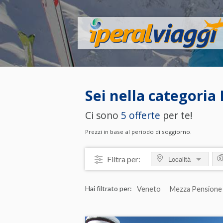
Sei nella categoria
Ci sono
5 offerte
per te!
Prezzi in base al periodo di soggiorno.
Filtra per:
Località
MOSTRA TUTTO
M
Hai filtrato per:
Veneto
Mezza Pensione
ITALIA
da
Emilia-Romagna
da