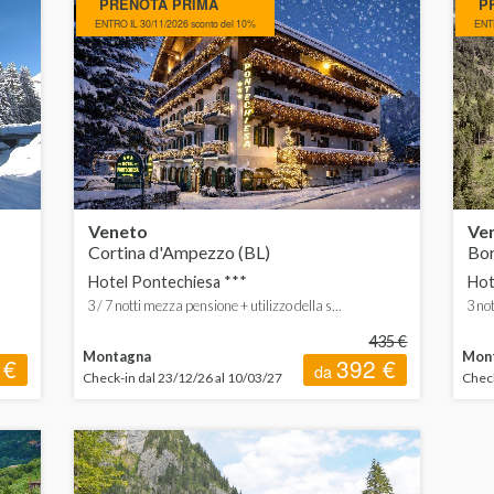
PRENOTA PRIMA
P
ENTRO IL 30/11/2026 sconto del 10%
ENTR
 400 a 600 €
Pensione completa
Mezza pensione
Veneto
Ve
Cortina d'Ampezzo (BL)
Bor
Hotel Pontechiesa ***
Hot
3 / 7 notti mezza pensione + utilizzo della s...
3 no
435 €
Montagna
Mon
 €
392 €
da
Check-in dal 23/12/26 al 10/03/27
Check