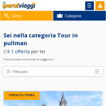
Cerca
Categorie
Volantino
Sei nella categoria
Tour in
Area
Informazioni
pullman
riservata
C'è
1 offerta
per te!
Contatti
Prezzi in base al periodo di soggiorno.
Filtra per:
Località
Prezzo
PRENOTA PRIMA
Trattamento