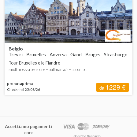
B
d
Belgio
Treviri - Bruxelles - Anversa - Gand - Bruges - Strasburgo
Tour Bruxelles e le Fiandre
5 notti mezza pensione + pullman a/r + accomp...
prenotaprima
1229 €
da
Check-in il 25/08/26
Accettiamo pagamenti
con: