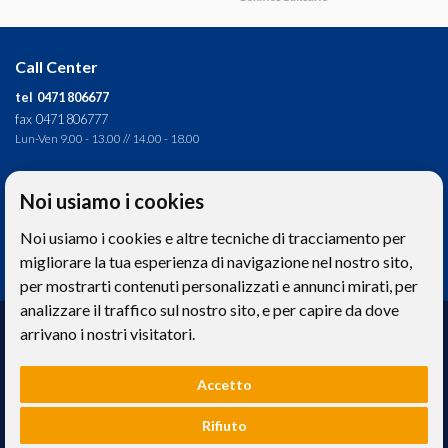
Call Center
tel 0471 806677
fax 0471 806777
Lun-Ven 9.00 - 13.00 // 14.00 - 18.00
Direzione tecnica
Noi usiamo i cookies
Ignas Tour S.p.A.
Noi usiamo i cookies e altre tecniche di tracciamento per
Largo Cesare Battisti, 28 - 39044 Egna (BZ) - Italia
P.IVA: 01652670215
migliorare la tua esperienza di navigazione nel nostro sito,
per mostrarti contenuti personalizzati e annunci mirati, per
analizzare il traffico sul nostro sito, e per capire da dove
Realizzazione web
arrivano i nostri visitatori.
Memetic srl
- Via Pasqui 28 - 38068 Rovereto (TN)
Accetto
Le foto e le immagini riprodotte sul sito hanno valore puramente descrittivo. -
Privacy
e
Cookies
Rifiuto
Ignas Tour S.p.A. - Capitale sociale 120.000,00€ interamente versato | Camera di