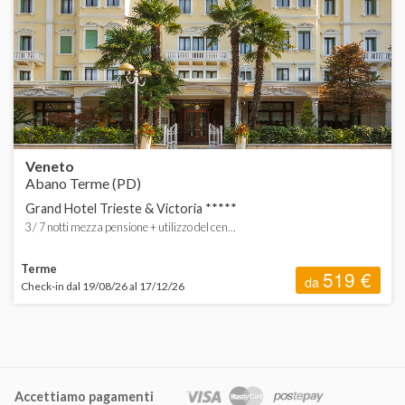
d
d
H
d
d
Veneto
d
Abano Terme (PD)
Grand Hotel Trieste & Victoria *****
3 / 7 notti mezza pensione + utilizzo del cen...
Terme
519 €
da
Check-in dal 19/08/26 al 17/12/26
Accettiamo pagamenti