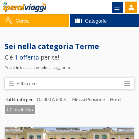
Cerca
Categorie
Volantino
Sei nella categoria
Terme
Area
Informazioni
C'è
1 offerta
per te!
riservata
Contatti
Prezzi in base al periodo di soggiorno.
Filtra per:
Località
Hai filtrato per:
Da 400 A 600 €
Mezza Pensione
Hotel
Prezzo
reset filtro
Trattamento
Struttura