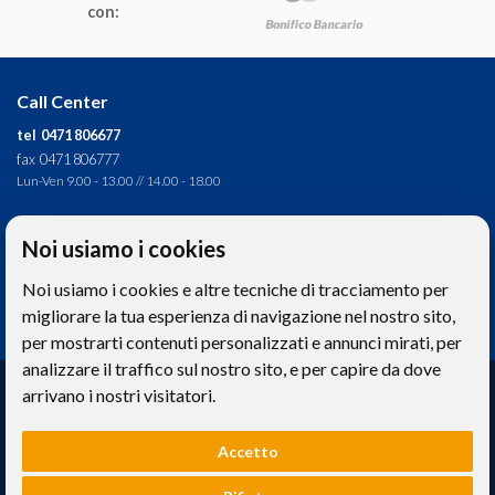
con:
Call Center
tel 0471 806677
fax 0471 806777
Lun-Ven 9.00 - 13.00 // 14.00 - 18.00
Direzione tecnica
Noi usiamo i cookies
Ignas Tour S.p.A.
Noi usiamo i cookies e altre tecniche di tracciamento per
Largo Cesare Battisti, 28 - 39044 Egna (BZ) - Italia
P.IVA: 01652670215
migliorare la tua esperienza di navigazione nel nostro sito,
per mostrarti contenuti personalizzati e annunci mirati, per
analizzare il traffico sul nostro sito, e per capire da dove
Realizzazione web
arrivano i nostri visitatori.
Memetic srl
- Via Pasqui 28 - 38068 Rovereto (TN)
Accetto
Le foto e le immagini riprodotte sul sito hanno valore puramente descrittivo. -
Privacy
e
Cookies