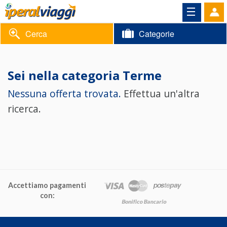
Cerca
Categorie
Volantino
Sei nella categoria
Terme
Area
Informazioni
Nessuna offerta trovata.
Effettua un'altra
riservata
ricerca.
Contatti
Accettiamo pagamenti
con: