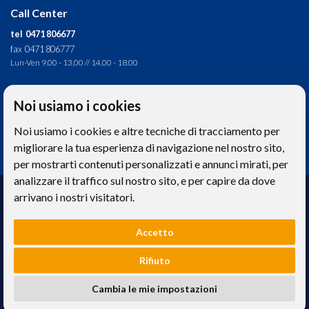
Call Center
tel 0471 806677
fax 0471 806777
Lun-Ven 9.00 - 13.00 // 14.00 - 18.00
Direzione tecnica
Noi usiamo i cookies
Ignas Tour S.p.A.
Noi usiamo i cookies e altre tecniche di tracciamento per
Largo Cesare Battisti, 28 - 39044 Egna (BZ) - Italia
P.IVA: 01652670215
migliorare la tua esperienza di navigazione nel nostro sito,
per mostrarti contenuti personalizzati e annunci mirati, per
analizzare il traffico sul nostro sito, e per capire da dove
Realizzazione web
arrivano i nostri visitatori.
Memetic srl
- Via Pasqui 28 - 38068 Rovereto (TN)
Accetto
Le foto e le immagini riprodotte sul sito hanno valore puramente descrittivo. -
Privacy
e
Cookies
Rifiuto
Ignas Tour S.p.A. - Capitale sociale 120.000,00€ interamente versato | Camera di
Cambia le mie impostazioni
Commercio Industria Artigianato e Agricoltura di Bolzano, BZ-154275 |
ignastoursrl@mail-certificata.org