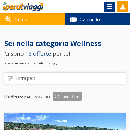
Cerca
Categorie
Volantino
Sei nella categoria
Wellness
Area
Informazioni
Ci sono
18 offerte
per te!
riservata
Contatti
Prezzi in base al periodo di soggiorno.
Filtra per:
Località
reset filtro
Hai filtrato per:
Slovenia
Prezzo
Trattamento
Struttura