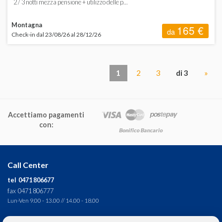
2 / 3 notti mezza pensione + utilizzo delle p...
Montagna
165 €
da
Check-in dal 23/08/26 al 28/12/26
1
2
3
di 3
»
Accettiamo pagamenti
con:
Call Center
tel 0471 806677
fax 0471 806777
Lun-Ven 9.00 - 13.00 // 14.00 - 18.00