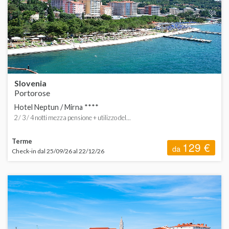
B
ORDINA
d
C
d
H
Slovenia
F
Portorose
Hotel Neptun / Mirna ****
L
2 / 3 / 4 notti mezza pensione + utilizzo del...
Terme
129 €
da
Check-in dal 25/09/26 al 22/12/26
S