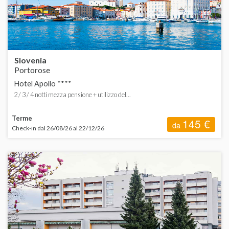
T
V
Slovenia
Portorose
Hotel Apollo ****
A
2 / 3 / 4 notti mezza pensione + utilizzo del...
C
Terme
145 €
da
Check-in dal 26/08/26 al 22/12/26
G
S