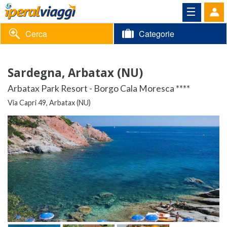
Cerca
Categorie
Volantino
Sardegna, Arbatax (NU)
Area
Informazioni
Arbatax Park Resort - Borgo Cala Moresca ****
riservata
Via Capri 49, Arbatax (NU)
Contatti