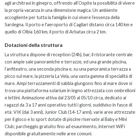
agli architravi in ginepro, offrendo all’Ospite la possibilità di vivere
la propria vacanza in una dimensione magica. Un ambiente
accogliente per tutta la famiglia in cui vivere l’essenza della
Sardegna.
Il porto e l'aeroporto di Cagliari distano circa 140 km e
quello di Olbia 160 km, il
porto di Arbatax circa 2 km.
Dotazioni della struttura
La struttura dispone di reception (24h), b
ar, il ristorante centrale
con ampie sale panoramiche e terrazze, ed una grande piscina,
l’anfiteatro, una seconda piscina e, su una panoramica terrazza a
picco sul mare, la pizzeria La Vela, una vasta gamma di specialità di
mare. Ampi terrazzamenti di sabbia giungono fino al mare dove si
trova una piattaforma solarium in legno attrezzata con ombrelloni
e lettini.
Animazione attiva dal 23/05 al 05/10 circa, dedicato ai
ragazzi da 3 a 17 anni operativo tutti i giorni, suddiviso in fasce di
età: VIK (dai 3 anni), Junior Club (14­-17 anni), varie aree attrezzate
per il gioco e lo sport dotate di piscine riservate al Baby e Mini
Club; p
archeggio gratuito fino ad esaurimento, i
nternet Wi­Fi
disponibile gratuitamente nelle aree comuni.