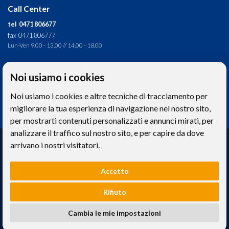
Call Center
tel 0471 806677
fax 0471 806777
Lun-Ven 9.00 - 13.00 // 14.00 - 18.00
Direzione tecnica
Noi usiamo i cookies
Ignas Tour S.p.A.
Noi usiamo i cookies e altre tecniche di tracciamento per
Largo Cesare Battisti, 28 - 39044 Egna (BZ) - Italia
P.IVA: 01652670215
migliorare la tua esperienza di navigazione nel nostro sito,
per mostrarti contenuti personalizzati e annunci mirati, per
analizzare il traffico sul nostro sito, e per capire da dove
Realizzazione web
arrivano i nostri visitatori.
Memetic srl
- Via Pasqui 28 - 38068 Rovereto (TN)
Accetto
Le foto e le immagini riprodotte sul sito hanno valore puramente descrittivo. -
Privacy
e
Cookies
Rifiuto
Ignas Tour S.p.A. - Capitale sociale 120.000,00€ interamente versato | Camera di
Cambia le mie impostazioni
Commercio Industria Artigianato e Agricoltura di Bolzano, BZ-154275 |
ignastoursrl@mail-certificata.org