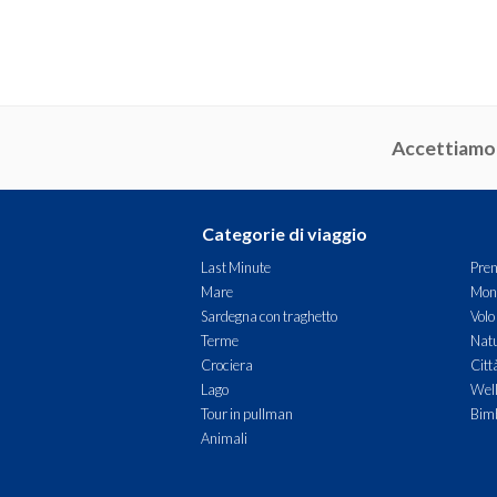
Accettiamo
Categorie di viaggio
Last Minute
Pren
Mare
Mon
Sardegna con traghetto
Volo
Terme
Natu
Crociera
Citt
Lago
Wel
Tour in pullman
Bimb
Animali