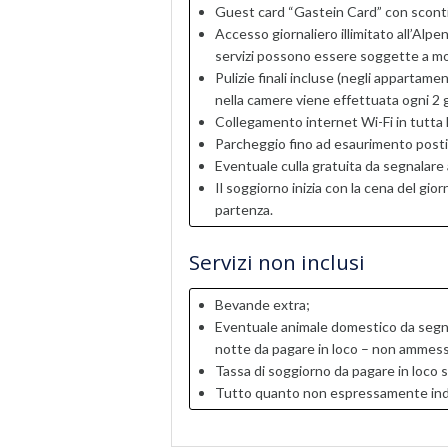
Guest card “Gastein Card” con sconti e 
Accesso giornaliero illimitato all’Alpen
servizi possono essere soggette a mo
Pulizie finali incluse (negli appartame
nella camere viene effettuata ogni 2 g
Collegamento internet Wi-Fi in tutta l
Parcheggio fino ad esaurimento posti
Eventuale culla gratuita da segnalare
Il soggiorno inizia con la cena del gior
partenza.
Servizi non inclusi
Bevande extra;
Eventuale animale domestico da segna
notte da pagare in loco – non ammessi
Tassa di soggiorno da pagare in loco s
Tutto quanto non espressamente indica