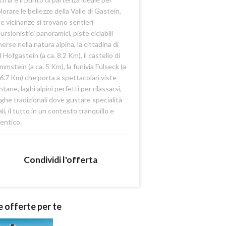
lorare le bellezze della Valle di Gastein,
le vicinanze si trovano sentieri
ursionistici panoramici, piste ciclabili
erse nella natura alpina, la cittadina di
 Hofgastein (a ca. 8.2 Km), il castello di
mmstein (a ca. 5 Km), la funivia Fulseck (a
 6.7 Km) che porta a spettacolari viste
tane, laghi alpini perfetti per rilassarsi,
ghe tradizionali dove gustare specialità
ali, il tutto in un contesto tranquillo e
entico.
Condividi l'offerta
e offerte per te