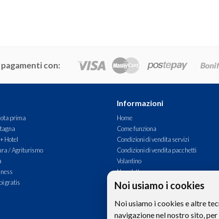
 pagamenti con:
Informazioni
ota prima
Home
tagna
Come funziona
 + Hotel
Condizioni di vendita servizi
ra / Agriturismo
Condizioni di vendita pacchetti
à
Volantino
lness
Newsletter
i gratis
Commenti
Noi usiamo i cookies
Contatti
Noi usiamo i cookies e altre tec
navigazione nel nostro sito, per