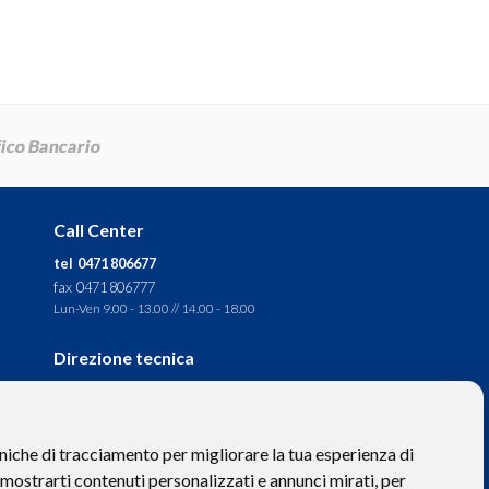
Call Center
tel 0471 806677
fax 0471 806777
Lun-Ven 9.00 - 13.00 // 14.00 - 18.00
Direzione tecnica
Ignas Tour S.p.A.
Largo Cesare Battisti, 28 -
39044 Egna (BZ) - Italia
niche di tracciamento per migliorare la tua esperienza di
P.IVA: 01652670215
 mostrarti contenuti personalizzati e annunci mirati, per