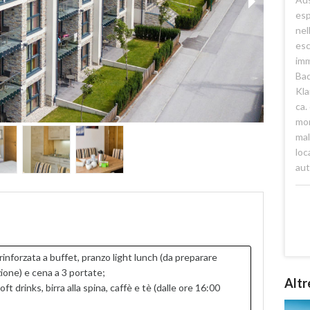
esp
nel
esc
imm
Bad
Kla
ca.
mon
mal
loc
aut
rinforzata a buffet, pranzo light lunch (da preparare
ione) e cena a 3 portate;
Altr
t drinks, birra alla spina, caffè e tè (dalle ore 16:00