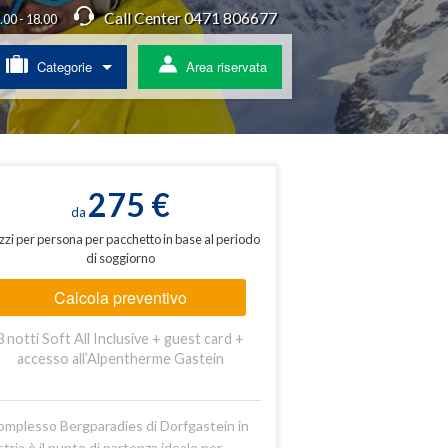
Call Center 0471 806677
4.00 - 18.00
Categorie
Area riservata
/ Agriturismo
a
275 €
da
zzi per persona per pacchetto in base al periodo
di soggiorno
ss
Calcola preventivo
 pullman
3 notti Soft All Inclusive + guest card +
ratis
accesso all’Alpentherme Gastein
complesso Bergparadies di Dorfgastein in
tria è il punto di partenza ideale per