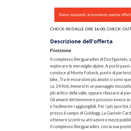
Siamo spiacenti, al momento questa offerta
CHECK-IN DALLE ORE 16:00, CHECK-OUT
Descrizione dell'offerta
Posizione
Il complesso Bergparadies di Dorfgastein, sit
esplorare le meraviglie alpine. A pochi passi 
conduce al Monte Fulseck, punto di partenz
bike. Tra le escursioni più amate ci sono que
ca. 24 Km), immersi in un paesaggio mozzafiato
più antico della valle, oppure rilassarsi al pa
Gli amanti del benessere possono invece ac
e facilmente raggiungibili. Per i più sportiv
presso il campo di Goldegg. La Gastein Card
ottenere sconti su attrazioni e mezzi pubblic
Il complesso Bergparadies, con la sua posiz