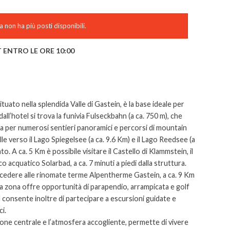
 non ha più posti disponibili.
 ENTRO LE ORE 10:00
uato nella splendida Valle di Gastein, è la base ideale per
dall’hotel si trova la funivia Fulseckbahn (a ca. 750 m), che
a per numerosi sentieri panoramici e percorsi di mountain
lle verso il Lago Spiegelsee (a ca. 9.6 Km) e il Lago Reedsee (a
. A ca. 5 Km è possibile visitare il Castello di Klammstein, il
rco acquatico Solarbad, a ca. 7 minuti a piedi dalla struttura.
cedere alle rinomate terme Alpentherme Gastein, a ca. 9 Km
i, la zona offre opportunità di parapendio, arrampicata e golf
 consente inoltre di partecipare a escursioni guidate e
i.
ione centrale e l’atmosfera accogliente, permette di vivere