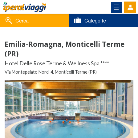
Cerca
Categorie
Volantino
Emilia-Romagna, Monticelli Terme
Area
Informazioni
(PR)
riservata
Hotel Delle Rose Terme & Wellness Spa ****
Contatti
Via Montepelato Nord, 4, Monticelli Terme (PR)