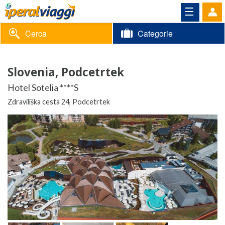
Cerca
Categorie
Volantino
Slovenia, Podcetrtek
Area
Informazioni
Hotel Sotelia ****S
riservata
Zdraviliška cesta 24, Podcetrtek
Contatti