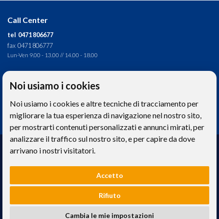
Call Center
tel 0471 806677
fax 0471 806777
Lun-Ven 9.00 - 13.00 // 14.00 - 18.00
Direzione tecnica
Noi usiamo i cookies
Ignas Tour S.p.A.
Noi usiamo i cookies e altre tecniche di tracciamento per
Largo Cesare Battisti, 28 - 39044 Egna (BZ) - Italia
P.IVA: 01652670215
migliorare la tua esperienza di navigazione nel nostro sito,
per mostrarti contenuti personalizzati e annunci mirati, per
analizzare il traffico sul nostro sito, e per capire da dove
Realizzazione web
arrivano i nostri visitatori.
Memetic srl
- Via Pasqui 28 - 38068 Rovereto (TN)
Accetto
Le foto e le immagini riprodotte sul sito hanno valore puramente descrittivo. -
Privacy
e
Cookies
Rifiuto
Ignas Tour S.p.A. - Capitale sociale 120.000,00€ interamente versato | Camera di
Cambia le mie impostazioni
Commercio Industria Artigianato e Agricoltura di Bolzano, BZ-154275 |