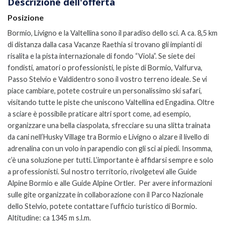
Descrizione dell'offerta
Posizione
Bormio, Livigno e la Valtellina sono il paradiso dello sci. A ca. 8,5 km
di distanza dalla casa Vacanze Raethia si trovano gli impianti di
risalita e la pista internazionale di fondo “Viola”. Se siete dei
fondisti, amatori o professionisti, le piste di Bormio, Valfurva,
Passo Stelvio e Valdidentro sono il vostro terreno ideale. Se vi
piace cambiare, potete costruire un personalissimo ski safari,
visitando tutte le piste che uniscono Valtellina ed Engadina. Oltre
a sciare è possibile praticare altri sport come, ad esempio,
organizzare una bella ciaspolata, sfrecciare su una slitta trainata
da cani nell’Husky Village tra Bormio e Livigno o alzare il livello di
adrenalina con un volo in parapendio con gli sci ai piedi. Insomma,
c’è una soluzione per tutti. L’importante è affidarsi sempre e solo
a professionisti. Sul nostro territorio, rivolgetevi alle Guide
Alpine Bormio e alle Guide Alpine Ortler. Per avere informazioni
sulle gite organizzate in collaborazione con il Parco Nazionale
dello Stelvio, potete contattare l’ufficio turistico di Bormio.
Altitudine: ca 1345 m s.l.m.