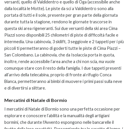
versanti, quello di Valdidentro e quello di Oga (accessibile anche
dalla località le Motte). Le piste da sci a Valdidentro sono alla
portata di tutti e il sole, presente per gran parte della giornata
durante tutta la stagione, rendono le giornate trascorse in
questa ski area rigeneranti. Sui due versanti della ski area Cima
Piazzi sono disponibili 25 chilometri di piste di difficoltà facile e
intermedia. Una cabinovia, 3 skilift, 3 seggiovie e 2 tappeti per i più
piccoli ti permetteranno di goderti tutte le piste di Cima Piazzi –
San Colombano. La cabinovia, che da Isolaccia porta in quota,
inoltre, rende accessibile l’area anche a chi non scia, ma vuole
comunque stare con il resto della famiglia. I due tappeti presenti
all’arrivo della telecabina, proprio di fronte al rifugio Conca
Bianca, permetteranno ai bimbi di muovere i primi passi sulla neve
e di divertirsi a slittare.
Mercatini di Natale di Bormio
I mercatini di Natale di Bormio sono una perfetta occasione per
esplorare e conoscere l’abilità e la manualità degli artigiani
bormini, che durante l'Avvento espongono nelle bancarelle il
frutto della loro creatività. Passeggiando tra le casette di legno, i