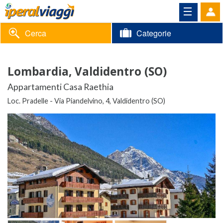
Cerca
Categorie
Volantino
Lombardia, Valdidentro (SO)
Area
Informazioni
Appartamenti Casa Raethia
riservata
Loc. Pradelle - Via Piandelvino, 4, Valdidentro (SO)
Contatti