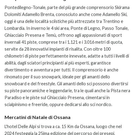
Pontedilegno-Tonale, parte del più grande comprensorio Skirama
Dolomiti Adamello Brenta, conosciuto anche come Adamello Ski,
oggi è una delle località sciistiche più attrezzate tra Trentino e
Lombardia. In inverno le 4 ski area, Ponte di Legno, Passo Tonale,
Ghiacciaio Presena e Temù, offrono agli appassionati di sport
invernali 41 piste, comprese tra i 1.121 e i 3.016 metri di quota,
servite da 28 innovativi impianti di risalita. Con oltre 100
chilometri di piste perfettamente innevate, adatte a tutti i livelli di
abilità, dagli sciatori principianti ai più esperti, garantisce
divertimento e avventura per tutti. Il comprensorio è anche
rinomato per il suo snowpark, ideale per gli amanti dello
snowboard e del freestyle. Gli amanti dello sci possono divertirsi
su piste panoramiche e leggendarie, tra le quali anche la Pista nera
Paradiso e le piste sul Ghiacciaio Presena, cimentarsi in
scialpinismo e freeride, oppure dedicarsi allo sci nordico.
Mercatini di Natale di Ossana
L'hotel Delle Alpi si trova a ca. 15 Km da Ossana, luogo che nel
2024 festeggia la 25ima edizione del percorso dei presepi,