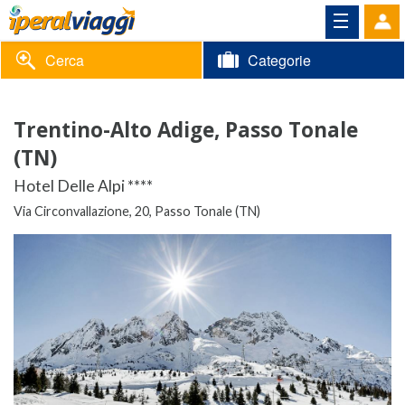
Cerca
Categorie
Volantino
Trentino-Alto Adige, Passo Tonale
Area
Informazioni
(TN)
riservata
Hotel Delle Alpi ****
Contatti
Via Circonvallazione, 20, Passo Tonale (TN)