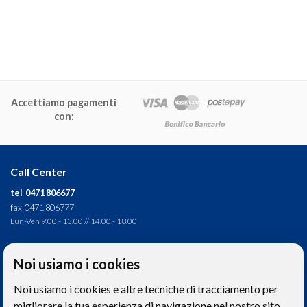
Accettiamo pagamenti
con:
Call Center
tel 0471 806677
fax 0471 806777
Lun-Ven 9.00 - 13.00 // 14.00 - 18.00
Direzione tecnica
Noi usiamo i cookies
Ignas Tour S.p.A.
Noi usiamo i cookies e altre tecniche di tracciamento per
Largo Cesare Battisti, 28 - 39044 Egna (BZ) - Italia
P.IVA: 01652670215
migliorare la tua esperienza di navigazione nel nostro sito,