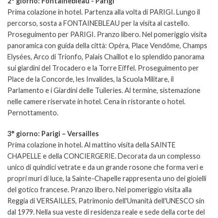
2° giorno:
Fontainebleau - Parigi
Prima colazione in hotel. Partenza alla volta di PARIGI. Lungo il
percorso, sosta a FONTAINEBLEAU per la visita al castello.
Proseguimento per PARIGI. Pranzo libero. Nel pomeriggio visita
panoramica con guida della città: Opéra, Place Vendôme, Champs
Elysées, Arco di Trionfo, Palais Chaillot e lo splendido panorama
sui giardini del Trocadero e la Torre Eiffel. Proseguimento per
Place de la Concorde, les Invalides, la Scuola Militare, il
Parlamento e i Giardini delle Tuileries. Al termine, sistemazione
nelle camere riservate in hotel. Cena in ristorante o hotel.
Pernottamento.
3° giorno:
Parigi – Versailles
Prima colazione in hotel. Al mattino visita della SAINTE
CHAPELLE e della CONCIERGERIE. Decorata da un complesso
unico di quindici vetrate e da un grande rosone che forma veri e
propri muri di luce, la Sainte-Chapelle rappresenta uno dei gioielli
del gotico francese. Pranzo libero. Nel pomeriggio visita alla
Reggia di VERSAILLES, Patrimonio dell'Umanità dell'UNESCO sin
dal 1979. Nella sua veste di residenza reale e sede della corte del