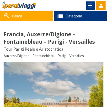
Cerca
Categorie
Volantino
Francia, Auxerre/Digione –
Area
Informazioni
Fontainebleau – Parigi - Versailles
riservata
Tour Parigi Reale e Aristocratica
Contatti
Auxerre/Digione – Fontainebleau – Parigi - Versailles