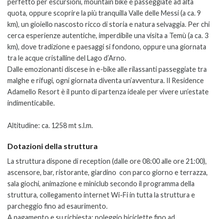
perfetto per escursioni, mountain bike e passeggiate ad alta
quota, oppure scoprire la più tranquilla Valle delle Messi (a ca. 9
km), un gioiello nascosto ricco di storia e natura selvaggia.
Per chi
cerca esperienze autentiche, imperdibile una visita a Temù (a ca. 3
km), dove tradizione e paesaggi si fondono, oppure una giornata
tra le acque cristalline del Lago d’Arno.
Dalle emozionanti discese in e-bike alle rilassanti passeggiate tra
malghe e rifugi, ogni giornata diventa un’avventura. Il Residence
Adamello Resort è il punto di partenza ideale per vivere un’estate
indimenticabile.
Altitudine: ca. 1258 mt s.l.m.
Dotazioni della struttura
La struttura dispone di reception (dalle ore 08:00 alle ore 21:00),
ascensore, bar, ristorante, giardino con parco giorno e terrazza,
sala giochi, animazione e miniclub secondo il programma della
struttura, collegamento internet Wi-Fi in tutta la struttura e
parcheggio fino ad esaurimento.
A pagamento e su richiesta: noleggio biciclette fino ad