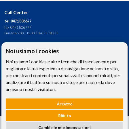
Call Center
tel 0471 806677
fax 0471 806777
Lun-Ven 9.00 - 13.00 // 14.00 - 18.00
Direzione tecnica
Noi usiamo i cookies
Ignas Tour S.p.A.
Noi usiamo i cookies e altre tecniche di tracciamento per
Largo Cesare Battisti, 28 - 39044 Egna (BZ) - Italia
P.IVA: 01652670215
migliorare la tua esperienza di navigazione nel nostro sito,
per mostrarti contenuti personalizzati e annunci mirati, per
analizzare il traffico sul nostro sito, e per capire da dove
Realizzazione web
arrivano i nostri visitatori.
Memetic srl
- Via Pasqui 28 - 38068 Rovereto (TN)
Accetto
Le foto e le immagini riprodotte sul sito hanno valore puramente descrittivo. -
Privacy
e
Cookies
Rifiuto
Ignas Tour S.p.A. - Capitale sociale 120.000,00€ interamente versato | Camera di
Cambia le mie impostazioni
Commercio Industria Artigianato e Agricoltura di Bolzano, BZ-154275 |