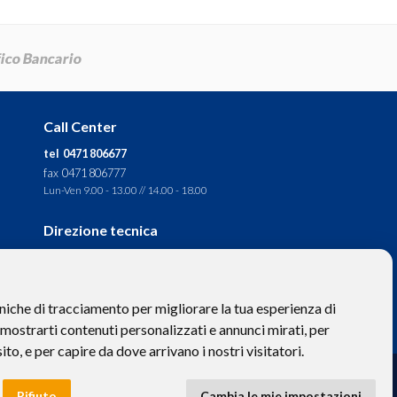
Call Center
tel 0471 806677
fax 0471 806777
Lun-Ven 9.00 - 13.00 // 14.00 - 18.00
Direzione tecnica
Ignas Tour S.p.A.
Largo Cesare Battisti, 28 -
39044 Egna (BZ) - Italia
niche di tracciamento per migliorare la tua esperienza di
P.IVA: 01652670215
 mostrarti contenuti personalizzati e annunci mirati, per
sito, e per capire da dove arrivano i nostri visitatori.
to hanno valore puramente descrittivo. -
Privacy
e
Cookies
Rifiuto
Cambia le mie impostazioni