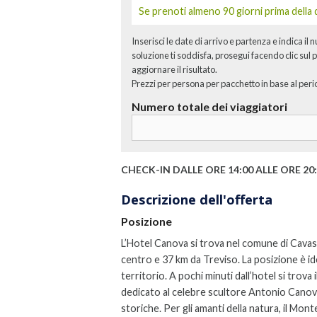
Se prenoti almeno 90 giorni prima della
Inserisci le date di arrivo e partenza e indica il 
soluzione ti soddisfa, prosegui facendo clic sul p
aggiornare il risultato.
Prezzi per persona per pacchetto in base al peri
Numero totale dei viaggiatori
CHECK-IN DALLE ORE 14:00 ALLE ORE 20
Descrizione dell'offerta
Posizione
L’Hotel Canova si trova nel comune di Cavaso
centro e 37 km da Treviso. La posizione è ide
territorio. A pochi minuti dall’hotel si trov
dedicato al celebre scultore Antonio Canov
storiche. Per gli amanti della natura, il Mon