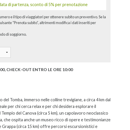
 data di partenza, sconto di 5% per prenotazione
numero e il tipo di viaggiatori per ottenere subito un preventivo. Se la
ulsante “Prenota subito”, altrimenti modifica i dati inseriti per
odo di soggiorno.
:00, CHECK-OUT ENTRO LE ORE 10:00
 del Tomba, immerso nelle colline trevigiane, a circa 4 km dal
ale per chi cerca relax e per chi desidera esplorare il
a il Tempio del Canova (circa 5 km), un capolavoro neoclassico
a, che ospita anche un museo ricco di opere e testimonianze
te Grappa (circa 15 km) offre percorsi escursionistici e