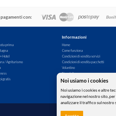
 pagamenti con:
Informazioni
ota prima
Home
tagna
Come funziona
 + Hotel
Condizioni di vendita servizi
ra / Agriturismo
Condizioni di vendita pacchetti
à
Volantino
lness
Newsletter
i gratis
Commenti
Noi usiamo i cookies
Contatti
Noi usiamo i cookies e altre tec
navigazione nel nostro sito, per
analizzare il traffico sul nostro 
Le foto e le immagini riprodotte sul si
Accetto