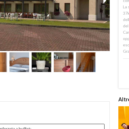
com
La 
37k
del
del
Can
opp
esc
Gra
Altr
nforzata a buffet;