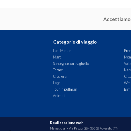
Accettiamo
Categorie di viaggio
Last Minute
Pren
Mare
Mon
Sardegna con traghetto
Volo
Terme
Natu
Crociera
Citt
Lago
Wel
Tour in pullman
Bimb
Animali
Realizzazione web
Memetic srl
- Via Pasqui 28 - 38068 Rovereto (TN)