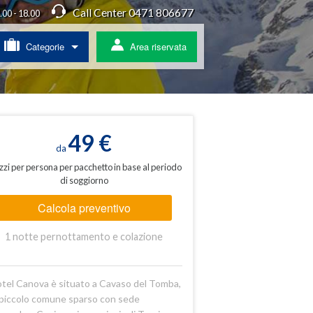
Call Center 0471 806677
4.00 - 18.00
Categorie
Area riservata
/ Agriturismo
a
49 €
da
zzi per persona per pacchetto in base al periodo
di soggiorno
ss
Calcola preventivo
 pullman
1 notte pernottamento e colazione
ratis
otel Canova è situato a Cavaso del Tomba,
piccolo comune sparso con sede