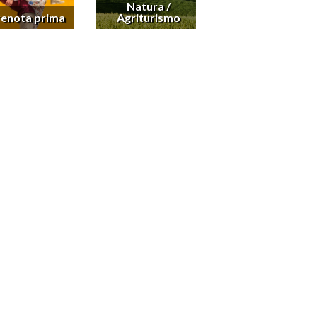
Natura /
renota prima
Agriturismo