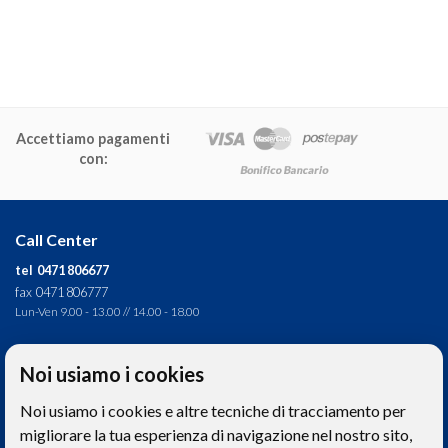
Accettiamo pagamenti
con:
Call Center
tel 0471 806677
fax 0471 806777
Lun-Ven 9.00 - 13.00 // 14.00 - 18.00
Direzione tecnica
Noi usiamo i cookies
Ignas Tour S.p.A.
Noi usiamo i cookies e altre tecniche di tracciamento per
Largo Cesare Battisti, 28 - 39044 Egna (BZ) - Italia
P.IVA: 01652670215
migliorare la tua esperienza di navigazione nel nostro sito,