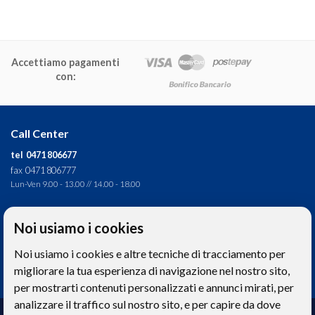
Accettiamo pagamenti
con:
Call Center
tel 0471 806677
fax 0471 806777
Lun-Ven 9.00 - 13.00 // 14.00 - 18.00
Direzione tecnica
Noi usiamo i cookies
Ignas Tour S.p.A.
Noi usiamo i cookies e altre tecniche di tracciamento per
Largo Cesare Battisti, 28 - 39044 Egna (BZ) - Italia
P.IVA: 01652670215
migliorare la tua esperienza di navigazione nel nostro sito,
per mostrarti contenuti personalizzati e annunci mirati, per
analizzare il traffico sul nostro sito, e per capire da dove
Realizzazione web