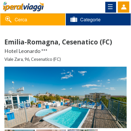
Cerca
Categorie
Volantino
Emilia-Romagna, Cesenatico (FC)
Area
Informazioni
Hotel Leonardo ***
riservata
Viale Zara, 96, Cesenatico (FC)
Contatti