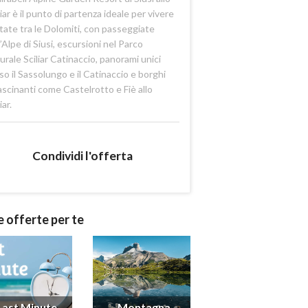
liar è il punto di partenza ideale per vivere
state tra le Dolomiti, con passeggiate
l’Alpe di Siusi, escursioni nel Parco
urale Sciliar Catinaccio, panorami unici
so il Sassolungo e il Catinaccio e borghi
ascinanti come Castelrotto e Fiè allo
iar.
Condividi l'offerta
e offerte per te
Last Minute
Montagna