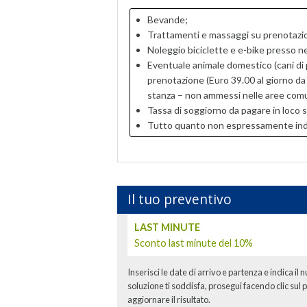
Bevande;
Trattamenti e massaggi su prenotaz
Noleggio biciclette e e-bike presso 
Eventuale animale domestico (cani di 
prenotazione (Euro 39.00 al giorno da
stanza – non ammessi nelle aree comuni
Tassa di soggiorno da pagare in loco s
Tutto quanto non espressamente indica
Il tuo preventivo
LAST MINUTE
Sconto last minute del 10%
Inserisci le date di arrivo e partenza e indica il 
soluzione ti soddisfa, prosegui facendo clic sul p
aggiornare il risultato.