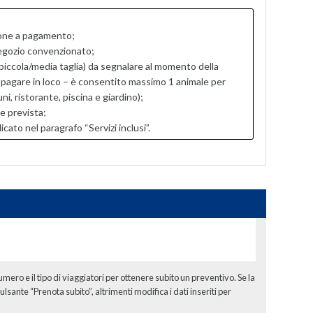
ione a pagamento;
negozio convenzionato;
piccola/media taglia) da segnalare al momento della
 pagare in loco – è consentito massimo 1 animale per
, ristorante, piscina e giardino);
e prevista;
to nel paragrafo “Servizi inclusi”.
numero e il tipo di viaggiatori per ottenere subito un preventivo. Se la
ulsante “Prenota subito”, altrimenti modifica i dati inseriti per