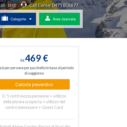
Call Center 0471 806677
4.00 - 18.00
Categorie
Area riservata
/ Agriturismo
a
469 €
da
zzi per persona per pacchetto in base al periodo
di soggiorno
ss
Calcola preventivo
 pullman
3 / 5 notti mezza pensione + utilizzo
ratis
della piscina scoperta + utilizzo del
centro benessere + Guest Card
Mirabell Alpine Garden Resort di Siusi allo