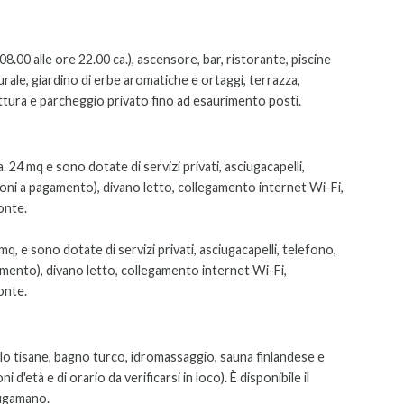
8.00 alle ore 22.00 ca.), ascensore, bar, ristorante, piscine
rale, giardino di erbe aromatiche e ortaggi, terrazza,
uttura e parcheggio privato fino ad esaurimento posti.
 24 mq e sono dotate di servizi privati, asciugacapelli,
ioni a pagamento), divano letto, collegamento internet Wi-Fi,
onte.
mq, e sono dotate di servizi privati, asciugacapelli, telefono,
amento), divano letto, collegamento internet Wi-Fi,
onte.
olo tisane, bagno turco, idromassaggio, sauna finlandese e
i d'età e di orario da verificarsi in loco). È disponibile il
iugamano.