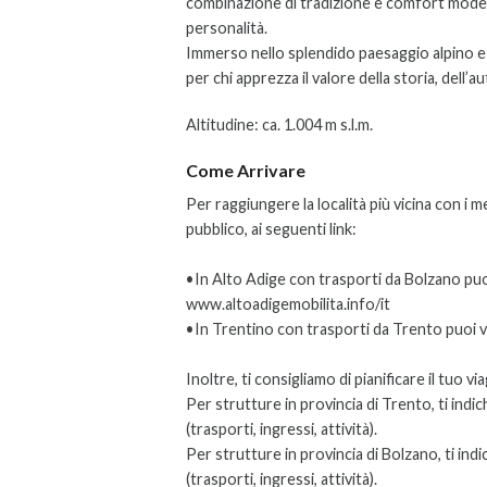
combinazione di tradizione e comfort modern
personalità.
Immerso nello splendido paesaggio alpino e ci
per chi apprezza il valore della storia, dell’au
Altitudine: ca. 1.004 m s.l.m.
Come Arrivare
Per raggiungere la località più vicina con i m
pubblico, ai seguenti link:
•In Alto Adige con trasporti da Bolzano puoi v
www.altoadigemobilita.info/it
•In Trentino con trasporti da Trento puoi vis
Inoltre, ti consigliamo di pianificare il tuo v
Per strutture in provincia di Trento, ti indi
(trasporti, ingressi, attività).
Per strutture in provincia di Bolzano, ti ind
(trasporti, ingressi, attività).