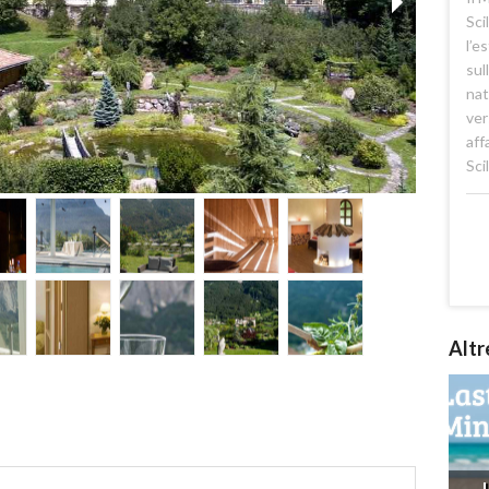
Sci
l’e
sul
nat
ver
aff
Scil
Altr