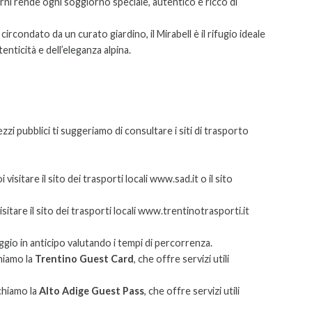
i rende ogni soggiorno speciale, autentico e ricco di
rcondato da un curato giardino, il Mirabell è il rifugio ideale
tenticità e dell’eleganza alpina.
ezzi pubblici ti suggeriamo di consultare i siti di trasporto
isitare il sito dei trasporti locali www.sad.it o il sito
itare il sito dei trasporti locali www.trentinotrasporti.it
iaggio in anticipo valutando i tempi di percorrenza.
chiamo la
Trentino Guest Card
, che offre servizi utili
ichiamo la
Alto Adige Guest Pass
, che offre servizi utili