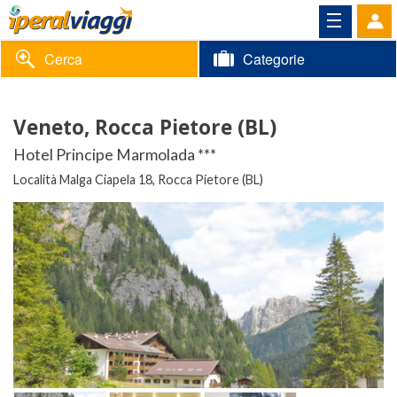
Cerca
Categorie
Volantino
Veneto, Rocca Pietore (BL)
Area
Informazioni
Hotel Principe Marmolada ***
riservata
Località Malga Ciapela 18, Rocca Pietore (BL)
Contatti