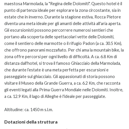
maestosa Marmolada, la "Regina delle Dolomiti". Questo hotel è il
punto di partenza ideale per esplorare la zona circostante, sia in
estate che in inverno.
Durante la stagione estiva, Rocca Pietore
diventa una meta ideale per gli amanti delle attività all'aria aperta.
Gli escursionisti possono percorrere numerosi sentieri che
portano alla scoperta delle spettacolari vette delle Dolomiti,
come il sentiero delle marmotte o il rifugio Padon (a ca. 30.5 Km),
che offrono panorami mozzafiato. Per chi ama la mountain bike, la
zona offre percorsi per ogni livello di difficoltà.
A ca. 6.8 Km di
distanza dall'hotel, si trova il famoso Ghiacciaio della Marmolada,
che durante l’estate è una meta perfetta per escursioni e
passeggiate sul ghiacciaio. Gli appassionati di storia possono
visitare il Museo della Grande Guerra, a ca. 6.2 Km, che racconta
gli eventi legati alla Prima Guerra Mondiale nelle Dolomiti. Inoltre,
a ca. 12.9 Km, il lago di Alleghe è l'ideale per passeggiate.
Altitudine: ca. 1450 m s.l.m.
Dotazioni della struttura