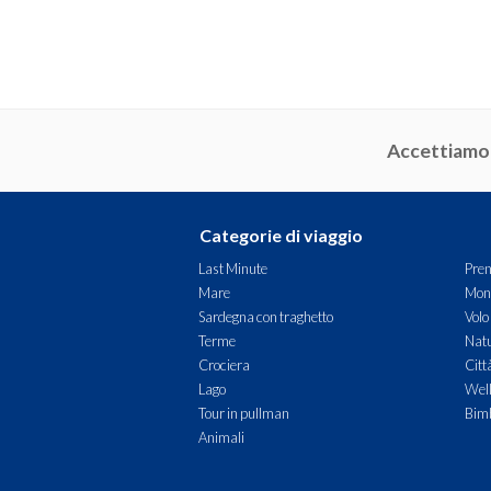
Accettiamo
Categorie di viaggio
Last Minute
Pren
Mare
Mon
Sardegna con traghetto
Volo
Terme
Natu
Crociera
Citt
Lago
Wel
Tour in pullman
Bimb
Animali