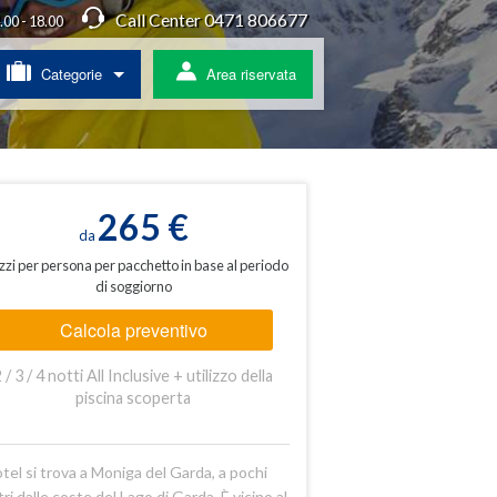
Call Center 0471 806677
4.00 - 18.00
Categorie
Area riservata
/ Agriturismo
a
265 €
da
zzi per persona per pacchetto in base al periodo
di soggiorno
ss
Calcola preventivo
 pullman
 / 3 / 4 notti All Inclusive + utilizzo della
ratis
piscina scoperta
otel si trova a Moniga del Garda, a pochi
ri dalle coste del Lago di Garda. È vicino al