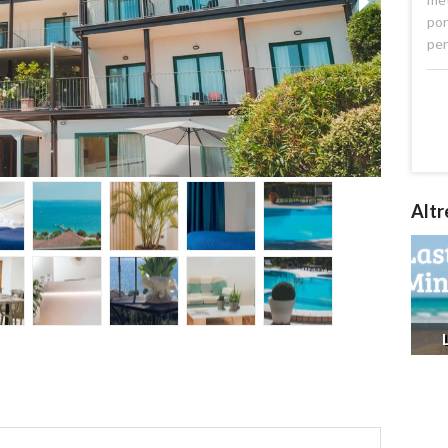
por
per
Altr