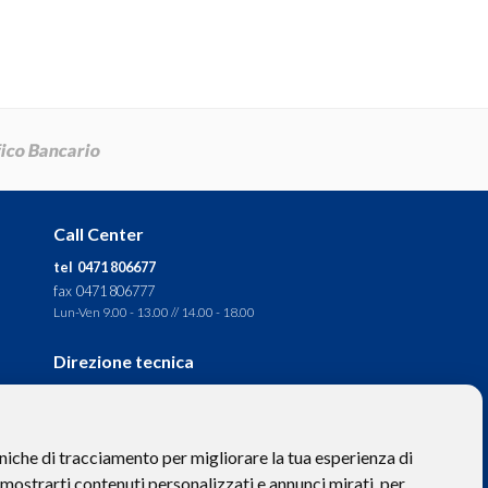
Call Center
tel 0471 806677
fax 0471 806777
Lun-Ven 9.00 - 13.00 // 14.00 - 18.00
Direzione tecnica
Ignas Tour S.p.A.
Largo Cesare Battisti, 28 -
39044 Egna (BZ) - Italia
niche di tracciamento per migliorare la tua esperienza di
P.IVA: 01652670215
 mostrarti contenuti personalizzati e annunci mirati, per