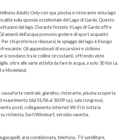
ellness Adults Only con spa, piscina e ristorante vista lago
località sulla sponda occidentale del Lago di Garda. Questo
chi passi dal lago.
Durante l’estate, il Lago di Garda offre
. Gli amanti dell’acqua possono godere di sport acquatici
 Per chi preferisce rilassarsi, le spiagge del lago è il luogo
rinfrescante.
Gli appassionati di escursioni e ciclismo
 si snodano tra le colline circostanti, offrendo viste
glie, oltre alle varie attività da fare in acqua, a solo 30 Km ca.
nd e Movieland.
, cassaforte centrale, giardino, ristorante, piscina scoperta
d esaurimento (dal 01/06 al 30/09 ca.), sala congressi,
mento posti, collegamento internet Wi-Fi in tutta la
su richiesta, Surf/Windsurf, servizio navetta.
ugacapelli, aria condizionata, telefono, TV satellitare,