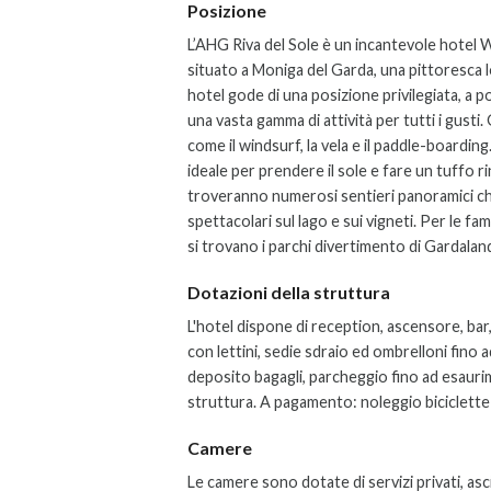
Posizione
L’AHG Riva del Sole è un incantevole hotel W
situato a Moniga del Garda, una pittoresca 
hotel gode di una posizione privilegiata, a po
una vasta gamma di attività per tutti i gusti
come il windsurf, la vela e il paddle-boarding.
ideale per prendere il sole e fare un tuffo 
troveranno numerosi sentieri panoramici che
spettacolari sul lago e sui vigneti. Per le fami
si trovano i parchi divertimento di Gardala
Dotazioni della struttura
L'hotel dispone di reception, ascensore, bar
con lettini, sedie sdraio ed ombrelloni fino a
deposito bagagli, parcheggio fino ad esauri
struttura. A pagamento: noleggio biciclette 
Camere
Le camere sono dotate di servizi privati, asci