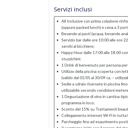
Servizi inclusi
All Inclusive con prima colazione rinfo
(oppure packed lunch) e cena a 3 por
Bevande ai pasti (acqua, bevande analc
Servizio bar dalle ore 10:00 alle ore 
serviti al bicchiere;
Happy Hour dalle 17:00 alle 18:00 con
stuzzichini;
1 Drink di benvenuto per persona per
Utilizzo della piscina scoperta con let
(valido dal 01/05 al 30/09 ca. – utiliz
Sedie a sdraio riservate in piscina fino
utilizzabile secondo condizioni meter
1 Degustazione di vino in cantina tipi
programma in loco;
Sconto del 15% su Trattamenti beaut
Collegamento internet Wi-Fi in tutta l
Parcheggio fino ad esaurimento posti
Il soggiorno inizia con il pranzo del gi