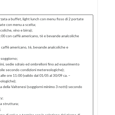
rzata a buffet, light lunch con menu fisso di 2 portate
tate con menu a scelta;
oliche, vino e birra);
22:00 con caffè americano, tè e bevande analcoliche
 caffè americano, tè, bevande analcoliche e
 soggiorno;
tini, sedie sdraio ed ombrelloni fino ad esaurimento
zabile secondo condizioni metereologiche);
 alle ore 11:00 (valido dal 01/05 al 30/09 ca. –
eologiche);
ca della Valtenesi (soggiorni minimo 3 notti) secondo
y;
a struttura;
;
orno di arrivo e termina con la colazione del giorno di