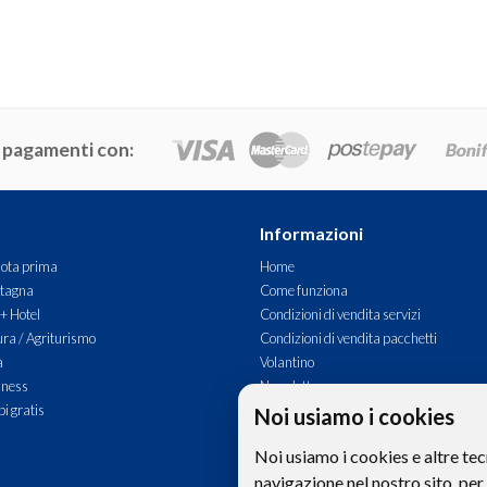
 pagamenti con:
Informazioni
ota prima
Home
tagna
Come funziona
 + Hotel
Condizioni di vendita servizi
ra / Agriturismo
Condizioni di vendita pacchetti
à
Volantino
lness
Newsletter
i gratis
Commenti
Noi usiamo i cookies
Contatti
Noi usiamo i cookies e altre tec
navigazione nel nostro sito, per