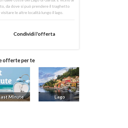
to, da dove si può prendere il traghetto
 visitare le altre località lungo il lago.
Condividi l'offerta
e offerte per te
Last Minute
Lago