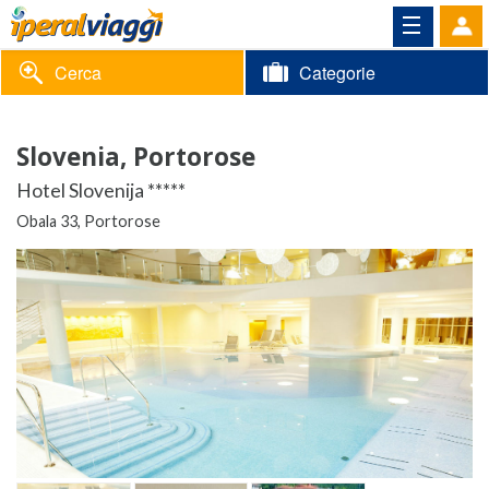
Cerca
Categorie
Volantino
Slovenia, Portorose
Area
Informazioni
Hotel Slovenija *****
riservata
Obala 33, Portorose
Contatti