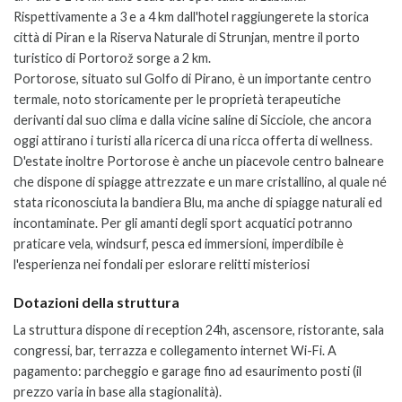
Rispettivamente a 3 e a 4 km dall'hotel raggiungerete la storica
città di Piran e la Riserva Naturale di Strunjan, mentre il porto
turistico di Portorož sorge a 2 km.
Portorose, situato sul Golfo di Pirano, è un importante centro
termale, noto storicamente per le proprietà terapeutiche
derivanti dal suo clima e dalla vicine saline di Sicciole, che ancora
oggi attirano i turisti alla ricerca di una ricca offerta di wellness.
D'estate inoltre Portorose è anche un piacevole centro balneare
che dispone di spiagge attrezzate e un mare cristallino, al quale né
stata riconosciuta la bandiera Blu, ma anche di spiagge naturali ed
incontaminate. Per gli amanti degli sport acquatici potranno
praticare vela, windsurf, pesca ed immersioni, imperdibile è
l'esperienza nei fondali per eslorare relitti misteriosi
Dotazioni della struttura
La struttura dispone di reception 24h, ascensore, ristorante, sala
congressi, bar, terrazza e collegamento internet Wi-Fi. A
pagamento: parcheggio e garage fino ad esaurimento posti (
il
prezzo varia in base alla stagionalità).