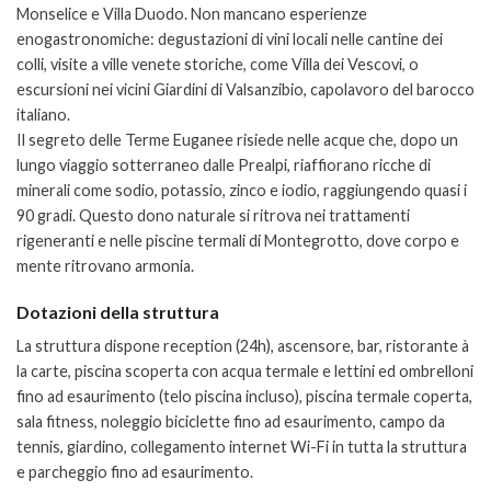
Monselice e Villa Duodo. Non mancano esperienze
enogastronomiche: degustazioni di vini locali nelle cantine dei
colli, visite a ville venete storiche, come Villa dei Vescovi, o
escursioni nei vicini Giardini di Valsanzibio, capolavoro del barocco
italiano.
Il segreto delle Terme Euganee risiede nelle acque che, dopo un
lungo viaggio sotterraneo dalle Prealpi, riaffiorano ricche di
minerali come sodio, potassio, zinco e iodio, raggiungendo quasi i
90 gradi. Questo dono naturale si ritrova nei trattamenti
rigeneranti e nelle piscine termali di Montegrotto, dove corpo e
mente ritrovano armonia.
Dotazioni della struttura
La struttura dispone reception (24h), ascensore, bar, ristorante à
la carte, piscina scoperta con acqua termale e lettini ed ombrelloni
fino ad esaurimento (telo piscina incluso), piscina termale coperta,
sala fitness, noleggio biciclette fino ad esaurimento, campo da
tennis, giardino, collegamento internet Wi-Fi in tutta la struttura
e parcheggio fino ad esaurimento.