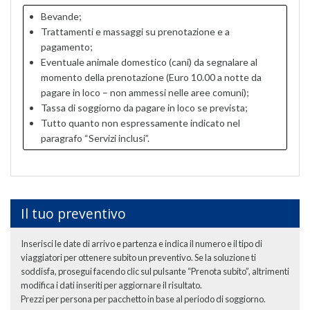
Bevande;
Trattamenti e massaggi su prenotazione e a
pagamento;
Eventuale animale domestico (cani) da segnalare al
momento della prenotazione (Euro 10.00 a notte da
pagare in loco – non ammessi nelle aree comuni);
Tassa di soggiorno da pagare in loco se prevista;
Tutto quanto non espressamente indicato nel
paragrafo “Servizi inclusi”.
Il tuo preventivo
Inserisci le date di arrivo e partenza e indica il numero e il tipo di
viaggiatori per ottenere subito un preventivo. Se la soluzione ti
soddisfa, prosegui facendo clic sul pulsante “Prenota subito”, altrimenti
modifica i dati inseriti per aggiornare il risultato.
Prezzi per persona per pacchetto in base al periodo di soggiorno.