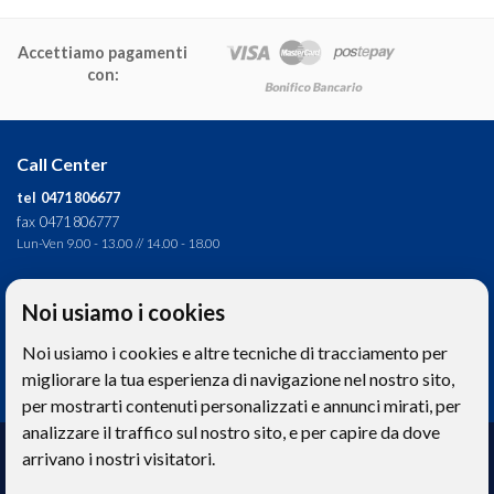
Accettiamo pagamenti
con:
Call Center
tel 0471 806677
fax 0471 806777
Lun-Ven 9.00 - 13.00 // 14.00 - 18.00
Direzione tecnica
Noi usiamo i cookies
Ignas Tour S.p.A.
Noi usiamo i cookies e altre tecniche di tracciamento per
Largo Cesare Battisti, 28 - 39044 Egna (BZ) - Italia
P.IVA: 01652670215
migliorare la tua esperienza di navigazione nel nostro sito,
per mostrarti contenuti personalizzati e annunci mirati, per
analizzare il traffico sul nostro sito, e per capire da dove
Realizzazione web
arrivano i nostri visitatori.
Memetic srl
- Via Pasqui 28 - 38068 Rovereto (TN)