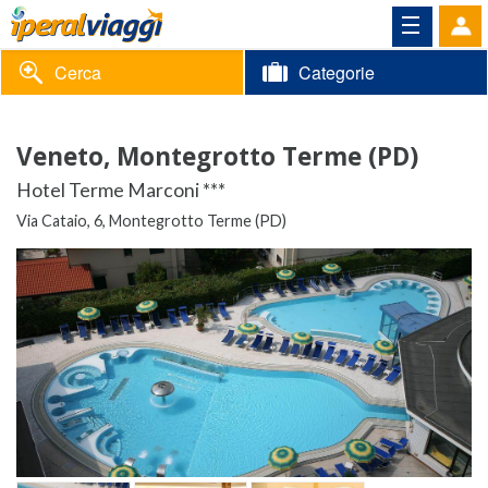
Cerca
Categorie
Volantino
Veneto, Montegrotto Terme (PD)
Area
Informazioni
Hotel Terme Marconi ***
riservata
Via Cataio, 6, Montegrotto Terme (PD)
Contatti