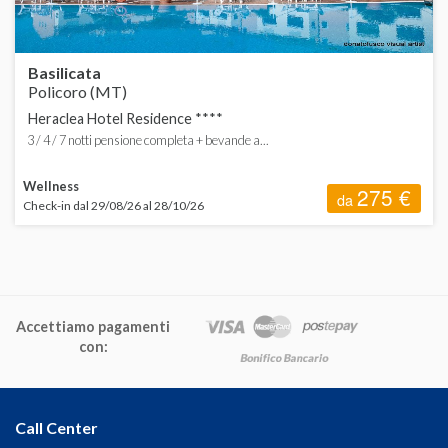
S
Basilicata
Policoro (MT)
Heraclea Hotel Residence ****
3 / 4 / 7 notti pensione completa + bevande a...
Wellness
275 €
da
Check-in dal 29/08/26 al 28/10/26
Accettiamo pagamenti
con:
Call Center