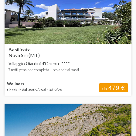
ORDINA
d
B
d
C
H
V
Basilicata
Nova Siri (MT)
Villaggio Giardini d'Oriente ****
F
7 notti pensione completa + bevande ai pasti
L
Wellness
479 €
da
Check-in dal 06/09/26 al 13/09/26
L