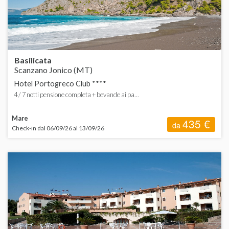
P
S
Basilicata
Scanzano Jonico (MT)
Hotel Portogreco Club ****
4 / 7 notti pensione completa + bevande ai pa...
T
Mare
435 €
da
Check-in dal 06/09/26 al 13/09/26
V
A
C