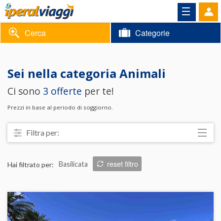
Cerca
Categorie
Volantino
Sei nella categoria
Animali
Area
Informazioni
Ci sono
3 offerte
per te!
riservata
Contatti
Prezzi in base al periodo di soggiorno.
Filtra per:
Località
reset filtro
Hai filtrato per:
Basilicata
Prezzo
Trattamento
Struttura