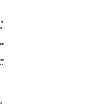
zi
e,
 un
e,
che
che
 e