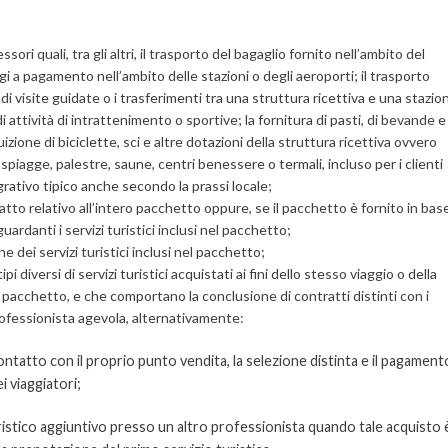
ssori quali, tra gli altri, il trasporto del bagaglio fornito nell’ambito del
i a pagamento nell’ambito delle stazioni o degli aeroporti; il trasporto
i visite guidate o i trasferimenti tra una struttura ricettiva e una stazio
di attività di intrattenimento o sportive; la fornitura di pasti, di bevande e 
fruizione di biciclette, sci e altre dotazioni della struttura ricettiva ovvero
, spiagge, palestre, saune, centri benessere o termali, incluso per i clienti
grativo tipico anche secondo la prassi locale;
ratto relativo all’intero pacchetto oppure, se il pacchetto è fornito in bas
guardanti i servizi turistici inclusi nel pacchetto;
ne dei servizi turistici inclusi nel pacchetto;
i diversi di servizi turistici acquistati ai fini dello stesso viaggio o della
pacchetto, e che comportano la conclusione di contratti distinti con i
n professionista agevola, alternativamente:
ontatto con il proprio punto vendita, la selezione distinta e il pagament
i viaggiatori;
uristico aggiuntivo presso un altro professionista quando tale acquisto 