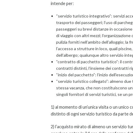
intende per:
“servizio turistico integrativo”: servizi acce
trasporto dei passeggeri; l’uso di parchegg
passeggeri su brevi distanze in occasione d
di viaggio con altri mezzi; l’organizzazione 
pulizia forniti nell’ambito dell’alloggio; la 
l’accesso a strutture in loco, quali piscine
dell’albergo; qualunque altro servizio inte
“contratto di pacchetto turistico”: il cont
contratti distinti, l’insieme dei contratti ri
“inizio del pacchetto”: l’inizio dell'esecuzio
“servizio turistico collegato”: almeno due tip
stessa vacanza, che non costituiscono un 
singoli fornitori di servizi turistici, se u
1) al momento di un’unica visita o un unico c
distinto di ogni servizio turistico da parte de
2) l’acquisto mirato di almeno un servizio t