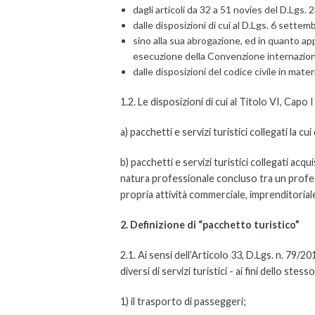
dagli articoli da 32 a 51 novies del D.Lgs.
dalle disposizioni di cui al D.Lgs. 6 sette
sino alla sua abrogazione, ed in quanto applic
esecuzione della Convenzione internazional
dalle disposizioni del codice civile in mate
1.2. Le disposizioni di cui al Titolo VI, Capo 
a) pacchetti e servizi turistici collegati la 
b) pacchetti e servizi turistici collegati acq
natura professionale concluso tra un professi
propria attività commerciale, imprenditoriale
2. Definizione di “pacchetto turistico”
2.1. Ai sensi dell’Articolo 33, D.Lgs. n. 79/2
diversi di servizi turistici - ai fini dello stes
1) il trasporto di passeggeri;