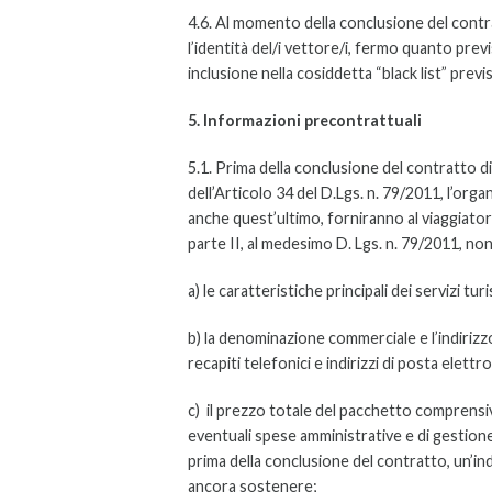
4.6. Al momento della conclusione del contra
l’identità del/i vettore/i, fermo quanto prev
inclusione nella cosiddetta “black list” pre
5. Informazioni precontrattuali
5.1. Prima della conclusione del contratto d
dell’Articolo 34 del D.Lgs. n. 79/2011, l’org
anche quest’ultimo, forniranno al viaggiatore
parte II, al medesimo D. Lgs. n. 79/2011, no
a) le caratteristiche principali dei servizi turis
b) la denominazione commerciale e l’indirizz
recapiti telefonici e indirizzi di posta elettr
c) il prezzo totale del pacchetto comprensivo 
eventuali spese amministrative e di gestione
prima della conclusione del contratto, un’ind
ancora sostenere;