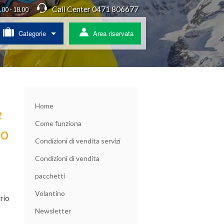
Call Center 0471 806677
4.00 - 18.00
Categorie
Area riservata
/ Agriturismo
a
Home
e
Come funziona
to
ss
Condizioni di vendita servizi
 pullman
Condizioni di vendita
ratis
pacchetti
Volantino
orio
Newsletter