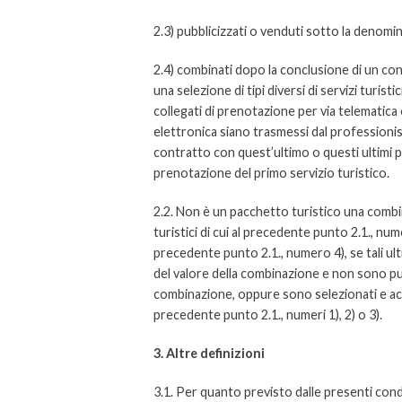
2.3) pubblicizzati o venduti sotto la deno
2.4) combinati dopo la conclusione di un con
una selezione di tipi diversi di servizi turis
collegati di prenotazione per via telematica 
elettronica siano trasmessi dal professionist
contratto con quest’ultimo o questi ultimi p
prenotazione del primo servizio turistico.
2.2. Non è un pacchetto turistico una combinaz
turistici di cui al precedente punto 2.1., numer
precedente punto 2.1., numero 4), se tali ul
del valore della combinazione e non sono pu
combinazione, oppure sono selezionati e acqui
precedente punto 2.1., numeri 1), 2) o 3).
3. Altre definizioni
3.1. Per quanto previsto dalle presenti condi