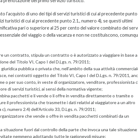
a prenotazione del primo servizio turistico.
o l’acquisto di uno dei tipi di servizi turistici di cui al precedente punto
vizi turistici di cui al precedente punto 2.1., numero 4), se questi ultimi
ficativa pari o superiore al 25 per cento del valore combinato dei servi
essenziale del viaggio o della vacanza e non ne costituiscono, comunqu
 un contratto, stipula un contratto o è autorizzato a viaggiare in base a
ione del Titolo VI, Capo I del D.Lgs. n. 79/2011;
 giuridica pubblica o privata che, nell’ambito della sua attività commercial
isce, nei contratti oggetto del Titolo VI, Capo I del D.Lgs. n. 79/2011, an
e o per suo conto, in veste di organizzatore, venditore, professionista 
tore di servizi turistici, ai sensi della normativa vigente;
bina pacchetti e li vende o li offre in vendita direttamente o tramite o
e il professionista che trasmette i dati relativi al viaggiatore a un altro
c), numero 2.4) dell’Articolo 33, D.Lgs. n. 79/2011;
l’organizzatore che vende o offre in vendita pacchetti combinati da un
na situazione fuori dal controllo della parte che invoca una tale situazione
vitate nemmeno adottando tutte le ragionevoli misure;