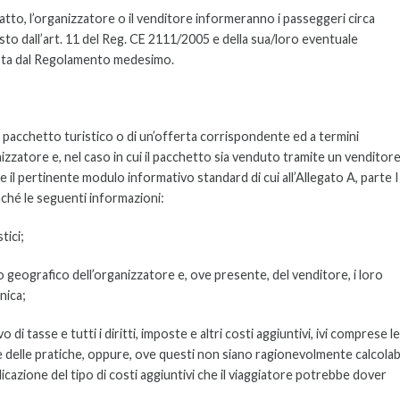
tto, l’organizzatore o il venditore informeranno i passeggeri circa
isto dall’art. 11 del Reg. CE 2111/2005 e della sua/loro eventuale
vista dal Regolamento medesimo.
i pacchetto turistico o di un’offerta corrispondente ed a termini
anizzatore e, nel caso in cui il pacchetto sia venduto tramite un venditore
 il pertinente modulo informativo standard di cui all’Allegato A, parte I
nché le seguenti informazioni:
tici;
o geografico dell’organizzatore e, ove presente, del venditore, i loro
onica;
di tasse e tutti i diritti, imposte e altri costi aggiuntivi, ivi comprese le
 delle pratiche, oppure, ove questi non siano ragionevolmente calcolabi
icazione del tipo di costi aggiuntivi che il viaggiatore potrebbe dover