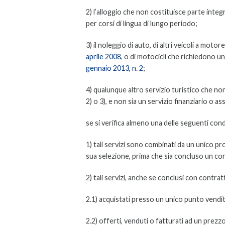
2) l’alloggio che non costituisce parte integ
per corsi di lingua di lungo periodo;
3) il noleggio di auto, di altri veicoli a motor
aprile 2008
, o di motocicli che richiedono u
gennaio 2013, n. 2
;
4) qualunque altro servizio turistico che non 
2) o 3), e non sia un servizio finanziario o as
se si verifica almeno una delle seguenti cond
1) tali servizi sono combinati da un unico 
sua selezione, prima che sia concluso un cont
2) tali servizi, anche se conclusi con contratti
2.1) acquistati presso un unico punto vendit
2.2) offerti, venduti o fatturati ad un prezz