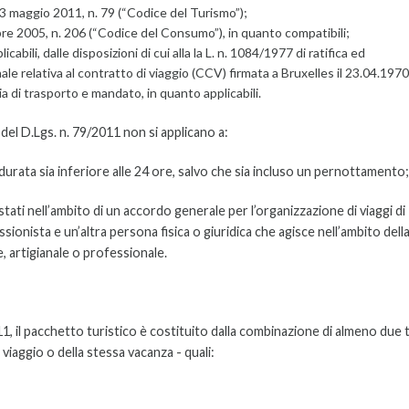
 23 maggio 2011, n. 79 (“Codice del Turismo”);
mbre 2005, n. 206 (“Codice del Consumo”), in quanto compatibili;
abili, dalle disposizioni di cui alla la L. n. 1084/1977 di ratifica ed
e relativa al contratto di viaggio (CCV) firmata a Bruxelles il 23.04.1970
ria di trasporto e mandato, in quanto applicabili.
I del D.Lgs. n. 79/2011 non si applicano a:
cui durata sia inferiore alle 24 ore, salvo che sia incluso un pernottamento;
uistati nell’ambito di un accordo generale per l’organizzazione di viaggi di
onista e un’altra persona fisica o giuridica che agisce nell’ambito dell
, artigianale o professionale.
011, il pacchetto turistico è costituito dalla combinazione di almeno due t
so viaggio o della stessa vacanza - quali: