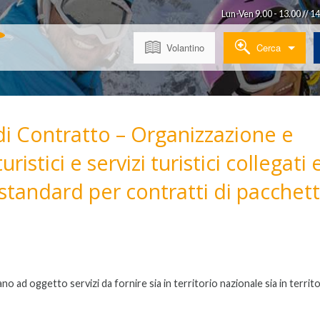
Lun-Ven 9.00 - 13.00 // 1
Volantino
Cerca
Dove
vuoi andare?
Last Minute
Natura 
Cerca per:
Sono qui
Prenota prima
Crocier
di Contratto – Organizzazione e
Mare
Città
ristici e servizi turistici collegati 
Partenza
Viaggiatori
Montagna
Lago
tandard per contratti di pacchet
Sardegna con traghetto
Wellne
Cerca la tua offerta!
Volo + Hotel
Tour in
Terme
Bimbi g
Animali
iano ad oggetto servizi da fornire sia in territorio nazionale sia in territ