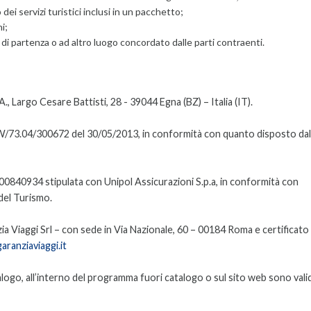
ei servizi turistici inclusi in un pacchetto;
i;
go di partenza o ad altro luogo concordato dalle parti contraenti.
., Largo Cesare Battisti, 28 - 39044 Egna (BZ) – Italia (IT).
W/73.04/300672 del 30/05/2013, in conformità con quanto disposto dal
100840934 stipulata con Unipol Assicurazioni S.p.a, in conformità con
del Turismo.
ia Viaggi Srl – con sede in Via Nazionale, 60 – 00184 Roma e certificato 
ranziaviaggi.it
talogo, all’interno del programma fuori catalogo o sul sito web sono valid