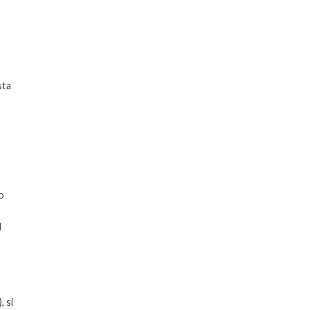
sta
o
l
, si