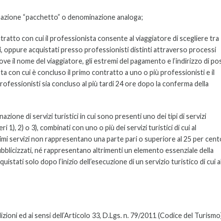
minazione “pacchetto” o denominazione analoga;
tratto con cui il professionista consente al viaggiatore di scegliere tra
tici, oppure acquistati presso professionisti distinti attraverso processi
ove il nome del viaggiatore, gli estremi del pagamento e l’indirizzo di po
a con cui è concluso il primo contratto a uno o più professionisti e il
rofessionisti sia concluso al più tardi 24 ore dopo la conferma della
ione di servizi turistici in cui sono presenti uno dei tipi di servizi
i 1), 2) o 3), combinati con uno o più dei servizi turistici di cui al
timi servizi non rappresentano una parte pari o superiore al 25 per cent
bblicizzati, né rappresentano altrimenti un elemento essenziale della
stati solo dopo l’inizio dell’esecuzione di un servizio turistico di cui a
zioni ed ai sensi dell’Articolo 33, D.Lgs. n. 79/2011 (Codice del Turismo)