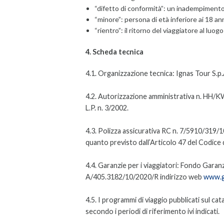
“difetto di conformità”: un inadempimento d
“minore”: persona di età inferiore ai 18 ann
“rientro”: il ritorno del viaggiatore al luo
4. Scheda tecnica
4.1. Organizzazione tecnica: Ignas Tour S.p.A
4.2. Autorizzazione amministrativa n. HH/K
L.P. n. 3/2002.
4.3. Polizza assicurativa RC n. 7/5910/319/
quanto previsto dall’Articolo 47 del Codice 
4.4. Garanzie per i viaggiatori: Fondo Garanz
A/405.3182/10/2020/R indirizzo web
www.ga
4.5. I programmi di viaggio pubblicati sul ca
secondo i periodi di riferimento ivi indicati.