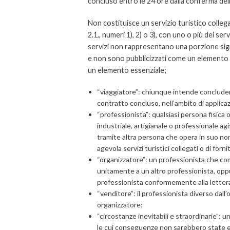
concluso entro le 24 ore dalla conferma dell
Non costituisce un servizio turistico collegat
2.1., numeri 1), 2) o 3), con uno o più dei ser
servizi non rappresentano una porzione signi
e non sono pubblicizzati come un elemento 
un elemento essenziale;
“viaggiatore”: chiunque intende concludere
contratto concluso, nell’ambito di applicaz
“professionista”: qualsiasi persona fisica o
industriale, artigianale o professionale ag
tramite altra persona che opera in suo nom
agevola servizi turistici collegati o di forni
“organizzatore”: un professionista che com
unitamente a un altro professionista, oppur
professionista conformemente alla lettera 
“venditore”: il professionista diverso dal
organizzatore;
“circostanze inevitabili e straordinarie”: u
le cui conseguenze non sarebbero state e