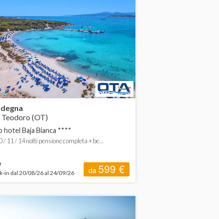
rdegna
 Teodoro (OT)
b hotel Baja Bianca ****
0 / 11 / 14 notti pensione completa + be...
e
599 €
da
-in dal 20/08/26 al 24/09/26