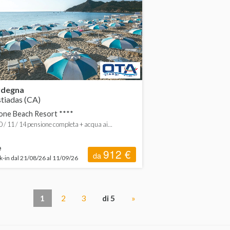
rdegna
tiadas (CA)
one Beach Resort ****
10 / 11 / 14 pensione completa + acqua ai...
e
912 €
da
-in dal 21/08/26 al 11/09/26
1
2
3
di 5
»