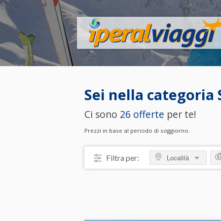
Sei nella categoria
Ci sono
26 offerte
per te!
Prezzi in base al periodo di soggiorno.
Filtra per:
Località
MOSTRA TUTTO
M
ITALIA
da
Sardegna
da