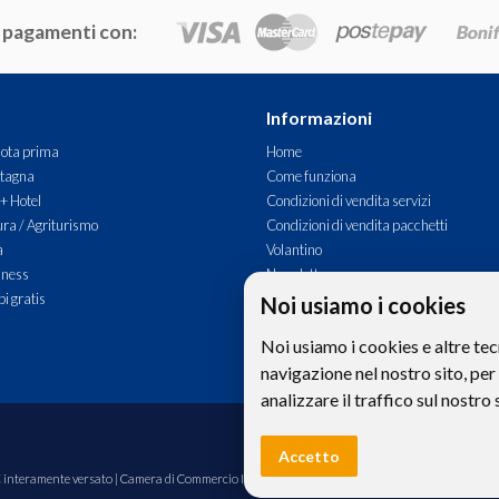
 pagamenti con:
Informazioni
ota prima
Home
tagna
Come funziona
 + Hotel
Condizioni di vendita servizi
ra / Agriturismo
Condizioni di vendita pacchetti
à
Volantino
lness
Newsletter
i gratis
Commenti
Noi usiamo i cookies
Contatti
Noi usiamo i cookies e altre tec
navigazione nel nostro sito, per
analizzare il traffico sul nostro 
Le foto e le immagini riprodotte sul si
Accetto
00€ interamente versato | Camera di Commercio Industria Artigianato e Agricoltura di Bolzano,