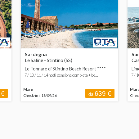
Sardegna
Sa
Le Saline - Stintino (SS)
Cas
Le Tonnare di Stintino Beach Resort ****
Lim
7 / 10 / 11 / 14 notti pensione completa + be...
7 / 
Mare
Mar
 €
639 €
da
Check-in il 18/09/26
Check