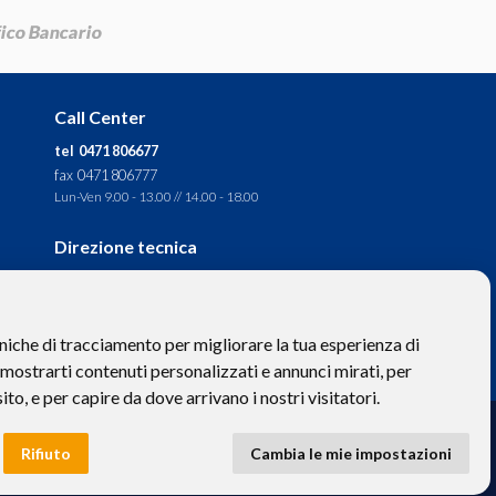
Call Center
tel 0471 806677
fax 0471 806777
Lun-Ven 9.00 - 13.00 // 14.00 - 18.00
Direzione tecnica
Ignas Tour S.p.A.
Largo Cesare Battisti, 28 -
39044 Egna (BZ) - Italia
niche di tracciamento per migliorare la tua esperienza di
P.IVA: 01652670215
 mostrarti contenuti personalizzati e annunci mirati, per
sito, e per capire da dove arrivano i nostri visitatori.
to hanno valore puramente descrittivo. -
Privacy
e
Cookies
Rifiuto
Cambia le mie impostazioni
 BZ-154275 | ignastoursrl@mail-certificata.org