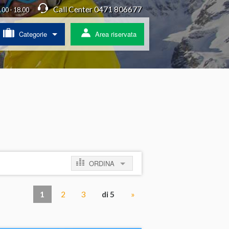
Call Center 0471 806677
4.00 - 18.00
Categorie
Area riservata
/ Agriturismo
a
ss
 pullman
ORDINA
ratis
per prezzo crescente
1
2
3
di 5
»
per prezzo decrescente
per novità