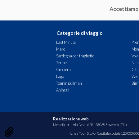
Accettiamo
Categorie di viaggio
Last Minute
Pren
Mare
Mon
Sardegna con traghetto
Volo
Terme
Natu
Crociera
Citt
Lago
Wel
Tour in pullman
Bimb
Animali
Realizzazione web
Memetic srl
- Via Pasqui 28 - 38068 Rovereto (TN)
Ignas Tour S.p.A. - Capitale sociale 120.000,