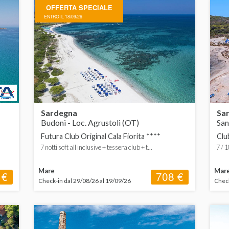
OFFERTA SPECIALE
 600 € in su
Mezza pensione
ENTRO IL 18/09/26
Sardegna
Sa
Budoni - Loc. Agrustoli (OT)
San
Futura Club Original Cala Fiorita ****
Clu
7 notti soft all inclusive + tessera club + t...
7 / 1
Mare
Mar
 €
708 €
Check-in dal 29/08/26 al 19/09/26
Check