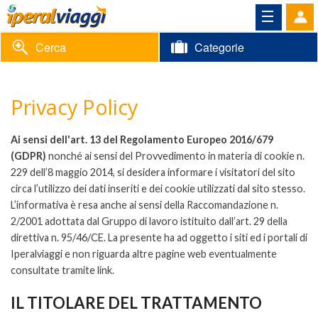
Cerca
Categorie
Volantino
Privacy Policy
Area
Informazioni
riservata
Ai sensi dell'art. 13 del Regolamento Europeo 2016/679
Contatti
(GDPR)
nonché ai sensi del Provvedimento in materia di cookie n.
229 dell’8 maggio 2014, si desidera informare i visitatori del sito
circa l’utilizzo dei dati inseriti e dei cookie utilizzati dal sito stesso.
L’informativa è resa anche ai sensi della Raccomandazione n.
2/2001 adottata dal Gruppo di lavoro istituito dall’art. 29 della
direttiva n. 95/46/CE. La presente ha ad oggetto i siti ed i portali di
Iperalviaggi e non riguarda altre pagine web eventualmente
consultate tramite link.
IL TITOLARE DEL TRATTAMENTO