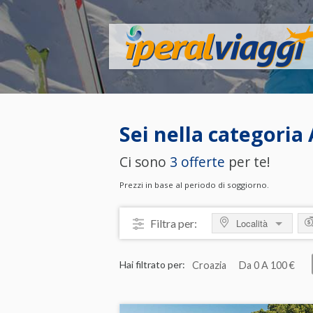
Sei nella categoria
Ci sono
3 offerte
per te!
Prezzi in base al periodo di soggiorno.
Filtra per:
Località
MOSTRA TUTTO
M
Hai filtrato per:
Croazia
Da 0 A 100 €
ITALIA
da
Calabria
da