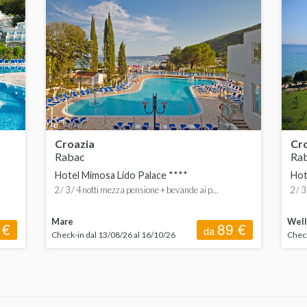
 200 a 400 €
 400 a 600 €
Croazia
Cr
Rabac
Ra
Hotel Mimosa Lido Palace ****
Hot
2 / 3 / 4 notti mezza pensione + bevande ai p...
2 / 
Mare
Well
 €
89 €
da
Check-in dal 13/08/26 al 16/10/26
Check