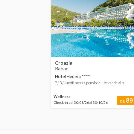
Campania
da
Emilia-Romagna
da
Friuli-Venezia Giulia
Lazio
Liguria
Croazia
Rabac
Lombardia
Hotel Hedera ****
Marche
2 / 3 / 4 notti mezza pensione + bevande ai p...
Puglia
Wellness
89
da
Check-in dal 30/08/26 al 30/10/26
Sardegna
Toscana
Trentino-Alto Adige