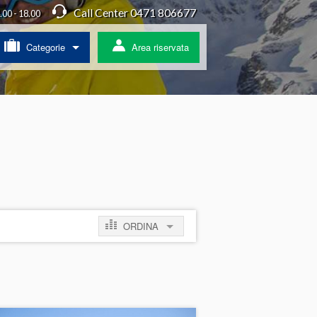
Call Center 0471 806677
4.00 - 18.00
Categorie
Area riservata
/ Agriturismo
a
ss
 pullman
ORDINA
ratis
per prezzo crescente
per prezzo decrescente
per novità