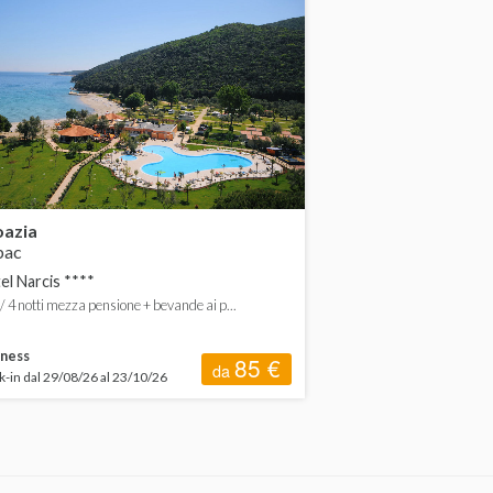
oazia
bac
el Narcis ****
3 / 4 notti mezza pensione + bevande ai p...
ness
85 €
da
-in dal 29/08/26 al 23/10/26