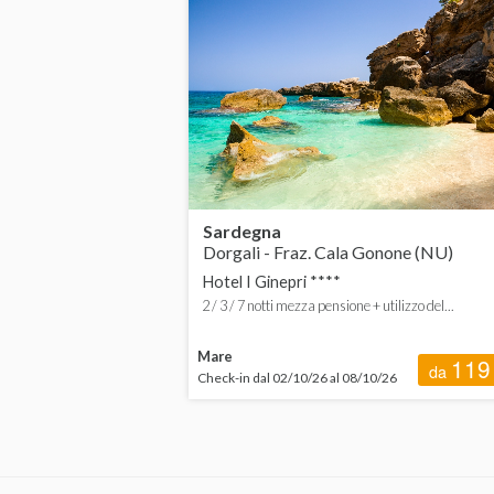
Calabria
da
Campania
da
Emilia-Romagna
da
Friuli-Venezia Giulia
Liguria
Sardegna
Dorgali - Fraz. Cala Gonone (NU)
Lombardia
Hotel I Ginepri ****
Marche
2 / 3 / 7 notti mezza pensione + utilizzo del...
Piemonte
Mare
119
da
Check-in dal 02/10/26 al 08/10/26
Puglia
Sardegna
Sicilia