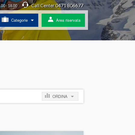
Call Center 0471 806677
4.00 - 18.00
Categorie
Area riservata
/ Agriturismo
a
ss
 pullman
ORDINA
ratis
per prezzo crescente
per prezzo decrescente
per novità