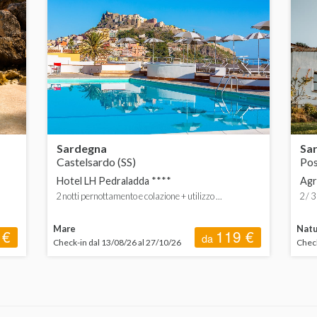
 200 a 400 €
 400 a 600 €
 600 € in su
Sardegna
Sa
Castelsardo (SS)
Po
Hotel LH Pedraladda ****
Agr
2 notti pernottamento e colazione + utilizzo ...
2 / 3
Mare
Natu
 €
119 €
da
Check-in dal 13/08/26 al 27/10/26
Check