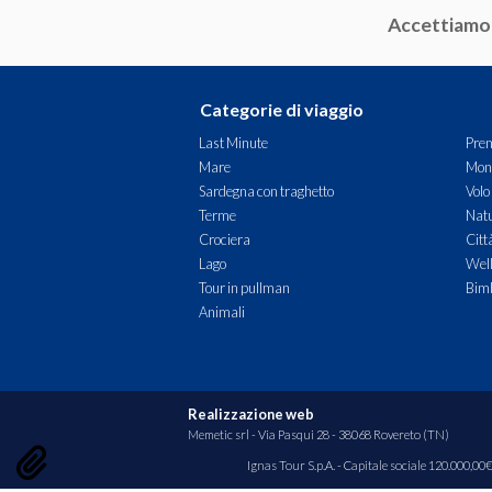
Accettiamo
Toscana
Trentino-Alto Adige
Categorie di viaggio
Umbria
Last Minute
Pren
Mare
Mon
Valle D'Aosta
Sardegna con traghetto
Volo
Terme
Natu
Veneto
Crociera
Citt
Lago
Wel
ESTERO
Tour in pullman
Bimb
Austria
Animali
Croazia
Slovenia
Realizzazione web
Memetic srl
- Via Pasqui 28 - 38068 Rovereto (TN)
Ignas Tour S.p.A. - Capitale sociale 120.000,