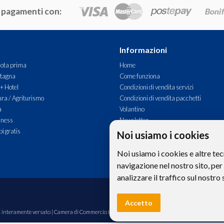
 pagamenti con:
Informazioni
ota prima
Home
tagna
Come funziona
 + Hotel
Condizioni di vendita servizi
ra / Agriturismo
Condizioni di vendita pacchetti
à
Volantino
lness
Newsletter
i gratis
Commenti
Noi usiamo i cookies
Contatti
Noi usiamo i cookies e altre tec
navigazione nel nostro sito, per
analizzare il traffico sul nostro 
Le foto e le immagini riprodotte sul si
Accetto
00€ interamente versato | Camera di Commercio Industria Artigianato e Agricoltura di Bolzano,