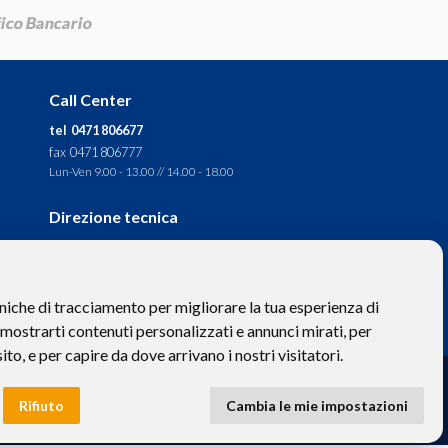
Call Center
tel 0471 806677
fax 0471 806777
Lun-Ven 9.00 - 13.00 // 14.00 - 18.00
Direzione tecnica
Ignas Tour S.p.A.
Largo Cesare Battisti, 28 -
39044 Egna (BZ) - Italia
niche di tracciamento per migliorare la tua esperienza di
P.IVA: 01652670215
 mostrarti contenuti personalizzati e annunci mirati, per
sito, e per capire da dove arrivano i nostri visitatori.
to hanno valore puramente descrittivo. -
Privacy
e
Cookies
Rifiuto
Cambia le mie impostazioni
 BZ-154275 | ignastoursrl@mail-certificata.org