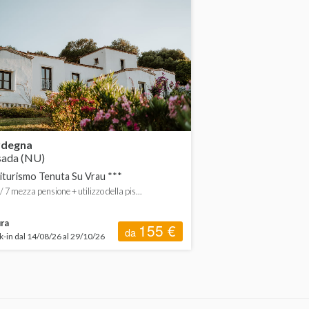
rdegna
sada (NU)
iturismo Tenuta Su Vrau ***
 / 7 mezza pensione + utilizzo della pis...
ra
155 €
da
-in dal 14/08/26 al 29/10/26