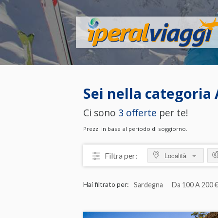
Sei nella categoria
Ci sono
3 offerte
per te!
Prezzi in base al periodo di soggiorno.
Filtra per:
Località
MOSTRA TUTTO
M
Hai filtrato per:
Sardegna
Da 100 A 200 
ITALIA
da
Abruzzo
da