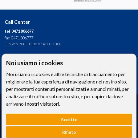
T
Call Center
tel 0471 806677
fax 0471 806777
Lun-Ven 9.00 - 13.00 // 14.00 - 18.00
Direzione tecnica
Noi usiamo i cookies
Ignas Tour S.p.A.
C
Noi usiamo i cookies e altre tecniche di tracciamento per
Largo Cesare Battisti, 28 - 39044 Egna (BZ) - Italia
P.IVA: 01652670215
migliorare la tua esperienza di navigazione nel nostro sito,
per mostrarti contenuti personalizzati e annunci mirati, per
analizzare il traffico sul nostro sito, e per capire da dove
Realizzazione web
arrivano i nostri visitatori.
Memetic srl
- Via Pasqui 28 - 38068 Rovereto (TN)
Accetto
Le foto e le immagini riprodotte sul sito hanno valore puramente descrittivo. -
Privacy
e
Cookies
Rifiuto