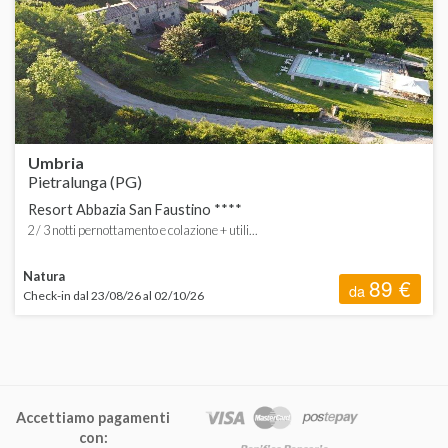
C
d
d
H
d
F
Umbria
L
Pietralunga (PG)
Resort Abbazia San Faustino ****
L
2 / 3 notti pernottamento e colazione + utili...
Natura
89 €
da
Check-in dal 23/08/26 al 02/10/26
P
Accettiamo pagamenti
S
con: