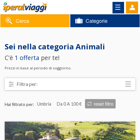
Cerca
Categorie
Volantino
Sei nella categoria
Animali
Area
Informazioni
C'è
1 offerta
per te!
riservata
Contatti
Prezzi in base al periodo di soggiorno.
Filtra per:
Località
reset filtro
Hai filtrato per:
Umbria
Da 0 A 100 €
Prezzo
Trattamento
Struttura