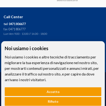
S
Call Center
tel 0471 806677
T
fax 0471 806777
Lun-Ven 9.00 - 13.00 // 14.00 - 18.00
Direzione tecnica
V
Noi usiamo i cookies
Ignas Tour S.p.A.
Noi usiamo i cookies e altre tecniche di tracciamento per
Largo Cesare Battisti, 28 - 39044 Egna (BZ) - Italia
P.IVA: 01652670215
migliorare la tua esperienza di navigazione nel nostro sito,
per mostrarti contenuti personalizzati e annunci mirati, per
A
analizzare il traffico sul nostro sito, e per capire da dove
Realizzazione web
arrivano i nostri visitatori.
Memetic srl
- Via Pasqui 28 - 38068 Rovereto (TN)
C
Accetto
S
Le foto e le immagini riprodotte sul sito hanno valore puramente descrittivo. -
Privacy
e
Cookies
Rifiuto