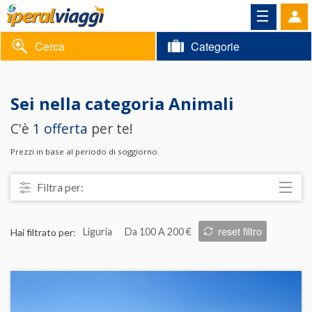
Cerca
Categorie
Volantino
Sei nella categoria
Animali
Area
Informazioni
C'è
1 offerta
per te!
riservata
Contatti
Prezzi in base al periodo di soggiorno.
Filtra per:
Località
reset filtro
Hai filtrato per:
Liguria
Da 100 A 200 €
Prezzo
Trattamento
Struttura