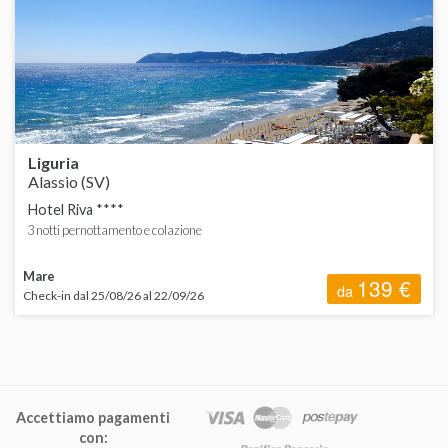
d
C
d
H
d
Liguria
F
Alassio (SV)
Hotel Riva ****
L
3 notti pernottamento e colazione
Mare
139 €
da
Check-in dal 25/08/26 al 22/09/26
P
Accettiamo pagamenti
con: