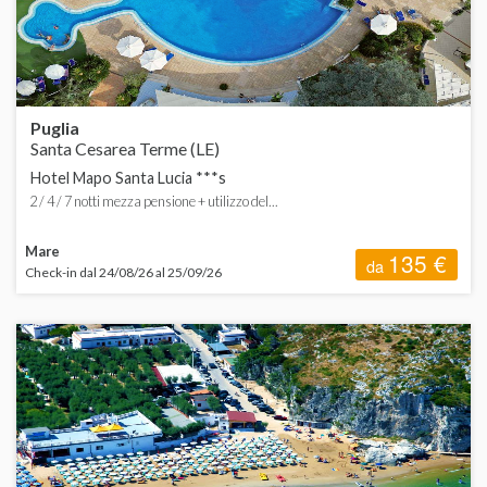
P
S
Puglia
Santa Cesarea Terme (LE)
Hotel Mapo Santa Lucia ***s
2 / 4 / 7 notti mezza pensione + utilizzo del...
T
Mare
135 €
da
Check-in dal 24/08/26 al 25/09/26
V
A
C