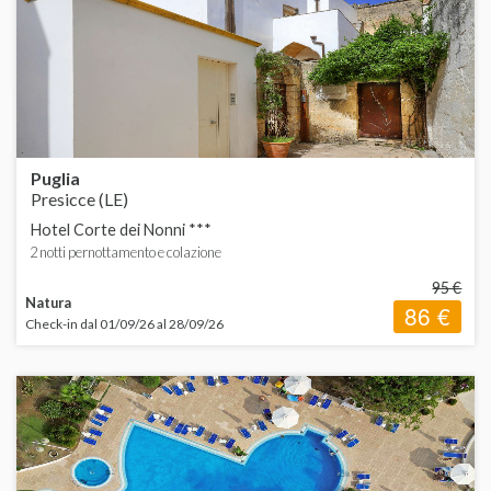
ORDINA
d
B
A
d
C
d
H
d
Puglia
Presicce (LE)
V
d
Hotel Corte dei Nonni ***
F
S
2 notti pernottamento e colazione
L
95 €
Natura
86 €
Check-in dal 01/09/26 al 28/09/26
L