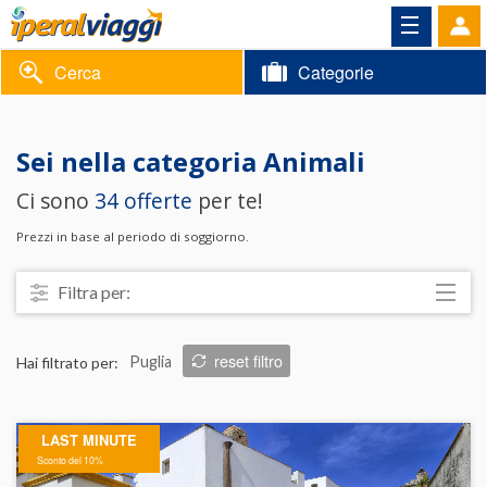
Cerca
Categorie
Volantino
Sei nella categoria
Animali
Area
Informazioni
Ci sono
34 offerte
per te!
riservata
Contatti
Prezzi in base al periodo di soggiorno.
Filtra per:
Località
reset filtro
Hai filtrato per:
Puglia
Prezzo
Trattamento
LAST MINUTE
Struttura
Sconto del 10%