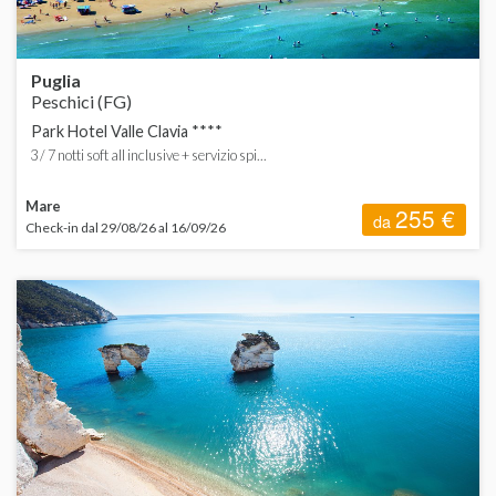
S
Puglia
Peschici (FG)
Park Hotel Valle Clavia ****
3 / 7 notti soft all inclusive + servizio spi...
Mare
255 €
da
Check-in dal 29/08/26 al 16/09/26