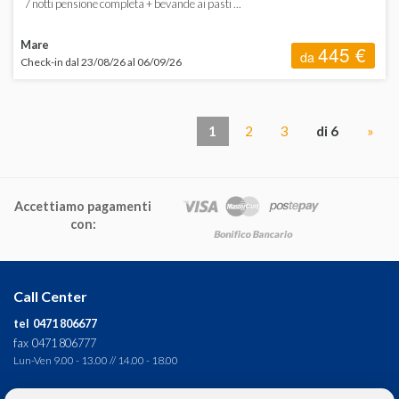
7 notti pensione completa + bevande ai pasti ...
Mare
445 €
da
Check-in dal 23/08/26 al 06/09/26
1
2
3
di 6
»
Accettiamo pagamenti
con:
Call Center
tel 0471 806677
fax 0471 806777
Lun-Ven 9.00 - 13.00 // 14.00 - 18.00