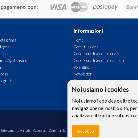
 pagamenti con:
Informazioni
ota prima
Home
tagna
Come funziona
 + Hotel
Condizioni di vendita servizi
ra / Agriturismo
Condizioni di vendita pacchetti
à
Volantino
lness
Newsletter
i gratis
Commenti
Contatti
Noi usiamo i cookies
Noi usiamo i cookies e altre tec
navigazione nel nostro sito, per
analizzare il traffico sul nostro 
Le foto e le immagini riprodotte sul si
Accetto
00€ interamente versato | Camera di Commercio Industria Artigianato e Agricoltura di Bolzano,