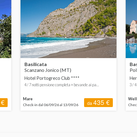
Basilicata
Bas
Scanzano Jonico (MT)
Pol
Hotel Portogreco Club ****
Her
4 / 7 notti pensione completa + bevande ai pa...
3 / 
Mare
Well
 €
435 €
da
Check-in dal 06/09/26 al 13/09/26
Check