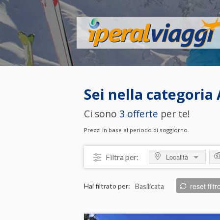
Sei nella categoria
Ci sono
3 offerte
per te!
Prezzi in base al periodo di soggiorno.
Filtra per:
Località
MOSTRA TUTTO
M
reset filtr
Hai filtrato per:
Basilicata
ITALIA
da
Abruzzo
da