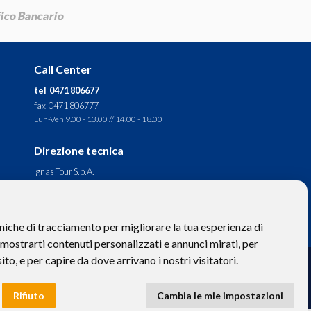
Call Center
tel 0471 806677
fax 0471 806777
Lun-Ven 9.00 - 13.00 // 14.00 - 18.00
Direzione tecnica
Ignas Tour S.p.A.
Largo Cesare Battisti, 28 -
39044 Egna (BZ) - Italia
P.IVA: 01652670215
niche di tracciamento per migliorare la tua esperienza di
 mostrarti contenuti personalizzati e annunci mirati, per
sito, e per capire da dove arrivano i nostri visitatori.
to hanno valore puramente descrittivo. -
Privacy
e
Cookies
Rifiuto
Cambia le mie impostazioni
 BZ-154275 | ignastoursrl@mail-certificata.org