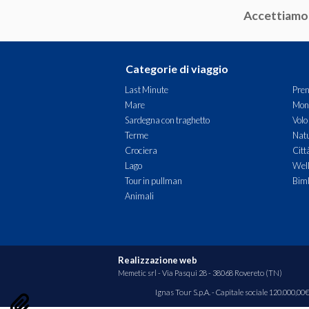
Accettiamo
Sardegna
Sicilia
Categorie di viaggio
Toscana
Last Minute
Pren
Mare
Mon
Trentino-Alto Adige
Sardegna con traghetto
Volo
Terme
Natu
Umbria
Crociera
Citt
Lago
Wel
Valle D'Aosta
Tour in pullman
Bimb
Animali
Veneto
ESTERO
Austria
Realizzazione web
Memetic srl
- Via Pasqui 28 - 38068 Rovereto (TN)
Croazia
Ignas Tour S.p.A. - Capitale sociale 120.000,
Slovenia