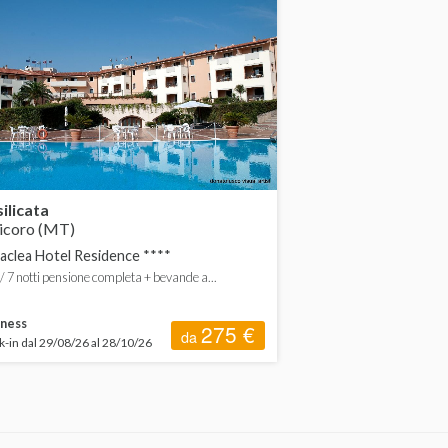
ilicata
icoro (MT)
aclea Hotel Residence ****
4 / 7 notti pensione completa + bevande a...
ness
275 €
da
-in dal 29/08/26 al 28/10/26