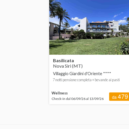
Basilicata
Calabria
Campania
Emilia-Romagna
Friuli-Venezia Giulia
Basilicata
Nova Siri (MT)
Lazio
Villaggio Giardini d'Oriente ****
Liguria
7 notti pensione completa + bevande ai pasti
Lombardia
Wellness
479
da
Check-in dal 06/09/26 al 13/09/26
Marche
Piemonte
Puglia