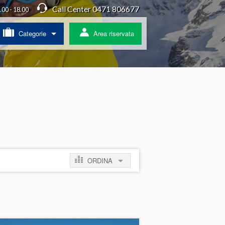
Call Center 0471 806677
4.00 - 18.00
Categorie
Area riservata
/ Agriturismo
a
ss
 pullman
ORDINA
ratis
per prezzo crescente
per prezzo decrescente
per novità