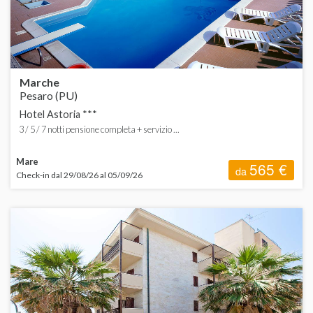
P
S
Marche
Pesaro (PU)
Hotel Astoria ***
3 / 5 / 7 notti pensione completa + servizio ...
T
Mare
565 €
da
Check-in dal 29/08/26 al 05/09/26
V
A
C