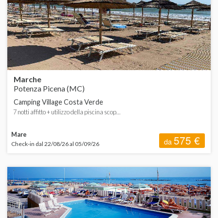
ORDINA
d
B
A
d
C
d
H
d
Marche
Potenza Picena (MC)
V
Camping Village Costa Verde
F
7 notti affitto + utilizzo della piscina scop...
L
Mare
575 €
da
Check-in dal 22/08/26 al 05/09/26
L