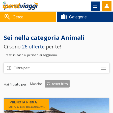
Cerca
Categorie
Volantino
Sei nella categoria
Animali
Area
Informazioni
Ci sono
26 offerte
per te!
riservata
Contatti
Prezzi in base al periodo di soggiorno.
Filtra per:
Località
reset filtro
Hai filtrato per:
Marche
Prezzo
Trattamento
PRENOTA PRIMA
Struttura
ENTRO 60 giorni dalla partenza 10%