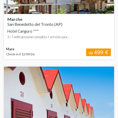
S
Marche
San Benedetto del Tronto (AP)
Hotel Canguro ***
3 / 7 notti pensione completa + servizio spia...
Mare
499 €
da
Check-in il 12/09/26