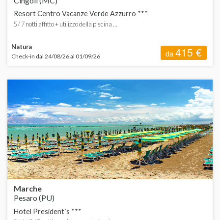
Cingoli (MC)
Resort Centro Vacanze Verde Azzurro ***
5 / 7 notti affitto + utilizzo della piscina ...
Natura
415 €
da
Check-in dal 24/08/26 al 01/09/26
Marche
Pesaro (PU)
Hotel President´s ***