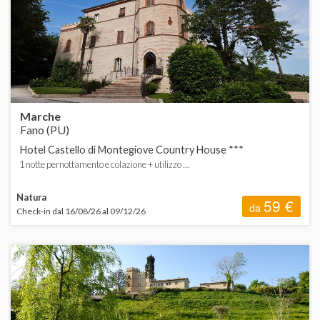
ORDINA
d
B
A
d
C
d
H
d
Marche
Fano (PU)
V
Hotel Castello di Montegiove Country House ***
F
1 notte pernottamento e colazione + utilizzo ...
L
Natura
59 €
da
Check-in dal 16/08/26 al 09/12/26
L