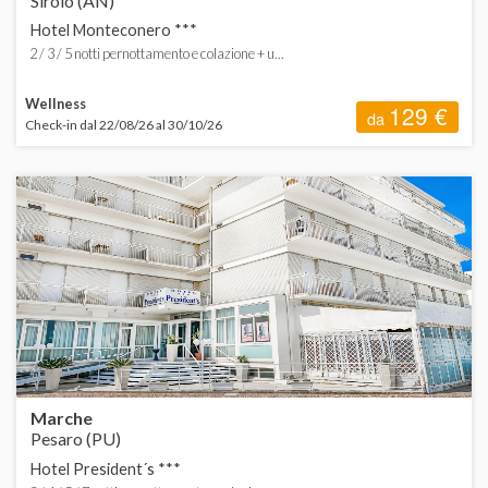
Sirolo (AN)
Hotel Monteconero ***
2 / 3 / 5 notti pernottamento e colazione + u...
Wellness
129 €
da
Check-in dal 22/08/26 al 30/10/26
Marche
Pesaro (PU)
Hotel President´s ***