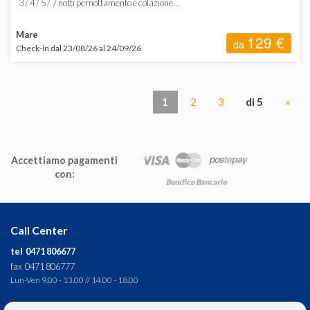
3 / 4 / 5 / 7 notti pernottamento e colazione...
Mare
129 €
da
Check-in dal 23/08/26 al 24/09/26
1
2
3
di 5
»
Accettiamo pagamenti
con:
Call Center
tel 0471 806677
fax 0471 806777
Lun-Ven 9.00 - 13.00 // 14.00 - 18.00