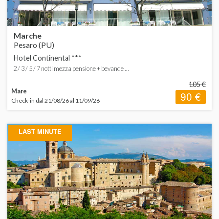
S
Marche
Pesaro (PU)
Hotel Continental ***
2 / 3 / 5 / 7 notti mezza pensione + bevande ...
105 €
Mare
90 €
Check-in dal 21/08/26 al 11/09/26
LAST MINUTE