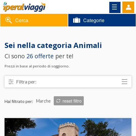
Cerca
Categorie
Volantino
Sei nella categoria
Animali
Area
Informazioni
Ci sono
26 offerte
per te!
riservata
Contatti
Prezzi in base al periodo di soggiorno.
Filtra per:
Località
reset filtro
Hai filtrato per:
Marche
Prezzo
Trattamento
Struttura