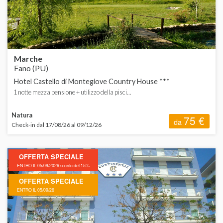
P
S
Marche
Fano (PU)
Hotel Castello di Montegiove Country House ***
1 notte mezza pensione + utilizzo della pisci...
T
Natura
75 €
da
Check-in dal 17/08/26 al 09/12/26
V
OFFERTA SPECIALE
ENTRO IL 05/09/2026 sconto del 15%
OFFERTA SPECIALE
ENTRO IL 05/09/26
A
C