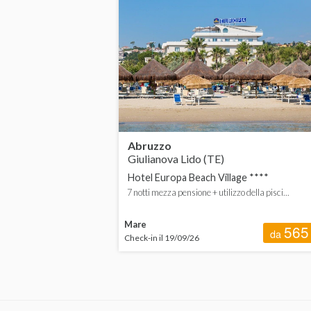
Calabria
Campania
Emilia-Romagna
Friuli-Venezia Giulia
Lazio
Abruzzo
Giulianova Lido (TE)
Liguria
Hotel Europa Beach Village ****
Lombardia
7 notti mezza pensione + utilizzo della pisci...
Marche
Mare
565
da
Check-in il 19/09/26
Piemonte
Puglia
Sardegna