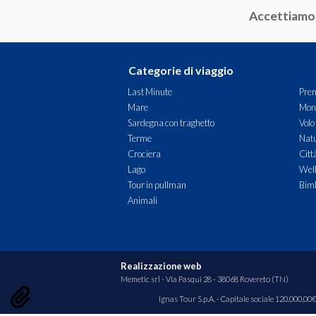
Accettiamo
Sicilia
Toscana
Categorie di viaggio
Trentino-Alto Adige
Last Minute
Pren
Mare
Mon
Umbria
Sardegna con traghetto
Volo
Terme
Natu
Valle D'Aosta
Crociera
Citt
Lago
Wel
Veneto
Tour in pullman
Bimb
Animali
ESTERO
Austria
Croazia
Realizzazione web
Memetic srl
- Via Pasqui 28 - 38068 Rovereto (TN)
Slovenia
Ignas Tour S.p.A. - Capitale sociale 120.000,