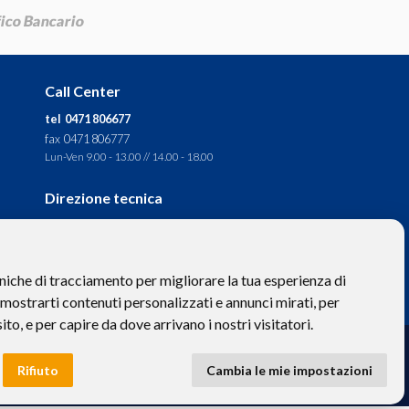
Call Center
tel 0471 806677
fax 0471 806777
Lun-Ven 9.00 - 13.00 // 14.00 - 18.00
Direzione tecnica
Ignas Tour S.p.A.
Largo Cesare Battisti, 28 -
39044 Egna (BZ) - Italia
niche di tracciamento per migliorare la tua esperienza di
P.IVA: 01652670215
 mostrarti contenuti personalizzati e annunci mirati, per
sito, e per capire da dove arrivano i nostri visitatori.
to hanno valore puramente descrittivo. -
Privacy
e
Cookies
Rifiuto
Cambia le mie impostazioni
 BZ-154275 | ignastoursrl@mail-certificata.org