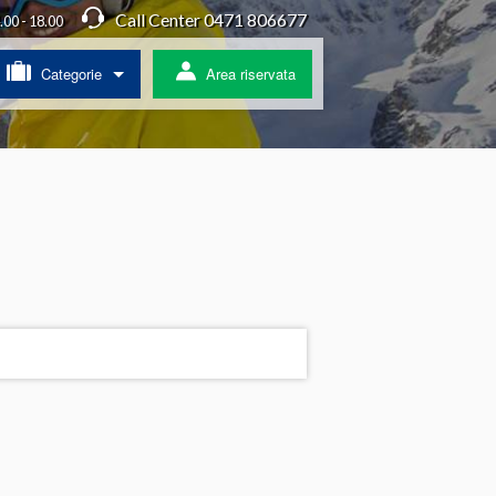
Call Center 0471 806677
4.00 - 18.00
Categorie
Area riservata
/ Agriturismo
a
ss
 pullman
ratis