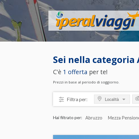
Sei nella categoria
C'è
1 offerta
per te!
Prezzi in base al periodo di soggiorno.
Filtra per:
Località
MOSTRA TUTTO
M
Hai filtrato per:
Abruzzo
Mezza Pension
ITALIA
da
Abruzzo