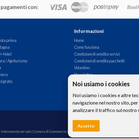
 pagamenti con:
Informazioni
ota prima
Home
tagna
Come funziona
 + Hotel
Condizioni di vendita servizi
ra / Agriturismo
Condizioni di vendita pacchetti
à
Volantino
lness
Newsletter
i gratis
Commenti
Noi usiamo i cookies
Contatti
Noi usiamo i cookies e altre tec
navigazione nel nostro sito, per
analizzare il traffico sul nostro 
Le foto e le immagini riprodotte sul si
Accetto
00€ interamente versato | Camera di Commercio Industria Artigianato e Agricoltura di Bolzano,