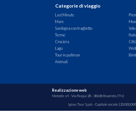
Categorie di viaggio
Last Minute
Pren
Mare
Mon
Sardegna con traghetto
Volo
Terme
Natu
Crociera
Citt
Lago
Wel
Tour in pullman
Bimb
Animali
Realizzazione web
Memetic srl
- Via Pasqui 28 - 38068 Rovereto (TN)
Ignas Tour S.p.A. - Capitale sociale 120.000,