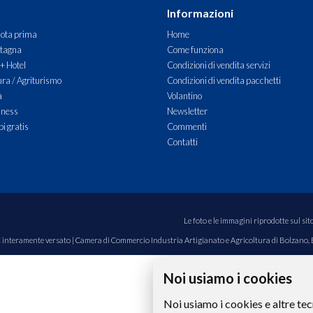
Informazioni
ota prima
Home
tagna
Come funziona
 + Hotel
Condizioni di vendita servizi
ra / Agriturismo
Condizioni di vendita pacchetti
à
Volantino
lness
Newsletter
i gratis
Commenti
Contatti
Le foto e le immagini riprodotte sul si
00€ interamente versato | Camera di Commercio Industria Artigianato e Agricoltura di Bolzano,
Noi usiamo i cookies
Noi usiamo i cookies e altre tec