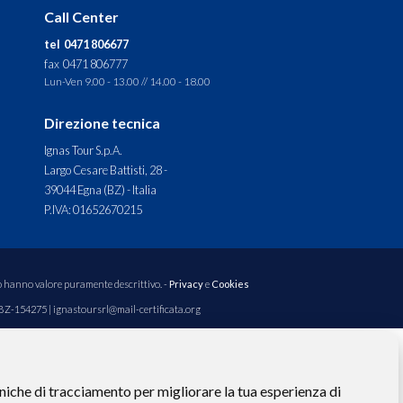
Call Center
tel 0471 806677
fax 0471 806777
Lun-Ven 9.00 - 13.00 // 14.00 - 18.00
Direzione tecnica
Ignas Tour S.p.A.
Largo Cesare Battisti, 28 -
39044 Egna (BZ) - Italia
P.IVA: 01652670215
to hanno valore puramente descrittivo. -
Privacy
e
Cookies
 BZ-154275 | ignastoursrl@mail-certificata.org
niche di tracciamento per migliorare la tua esperienza di