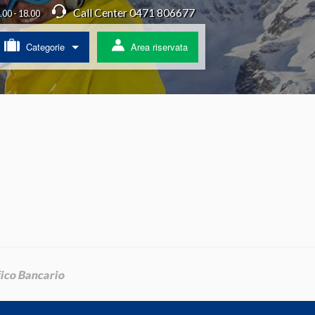
Call Center 0471 806677
4.00 - 18.00
Categorie
Area riservata
/ Agriturismo
a
ss
 pullman
ratis