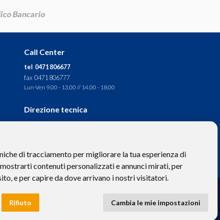
Call Center
tel 0471 806677
fax 0471 806777
Lun-Ven 9.00 - 13.00 // 14.00 - 18.00
Direzione tecnica
Ignas Tour S.p.A.
Largo Cesare Battisti, 28 -
39044 Egna (BZ) - Italia
niche di tracciamento per migliorare la tua esperienza di
P.IVA: 01652670215
 mostrarti contenuti personalizzati e annunci mirati, per
sito, e per capire da dove arrivano i nostri visitatori.
to hanno valore puramente descrittivo. -
Privacy
e
Cookies
Rifiuto
Cambia le mie impostazioni
 BZ-154275 | ignastoursrl@mail-certificata.org