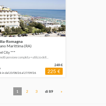
ilia-Romagna
ano Marittima (RA)
el City ***
 notti pensione completa + utilizzo dell...
249 €
e
225 €
-in dal 23/08/26 al 27/09/26
1
2
3
di 89
»