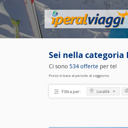
Sei nella categoria
Ci sono
534 offerte
per te!
Prezzi in base al periodo di soggiorno.
Filtra per:
Località
MOSTRA TUTTO
M
ITALIA
da
Abruzzo
da