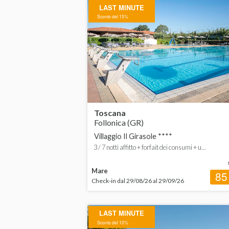
LAST MINUTE
Basilicata
da
Sconto del 15%
Calabria
da
Campania
da
Emilia-Romagna
Friuli-Venezia Giulia
Toscana
Lazio
Follonica (GR)
Villaggio Il Girasole ****
Liguria
3 / 7 notti affitto + forfait dei consumi + u...
Marche
Mare
85
Check-in dal 29/08/26 al 29/09/26
Puglia
Sardegna
LAST MINUTE
Sconto del 10%
Sicilia