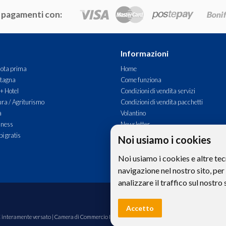
 pagamenti con:
Informazioni
ota prima
Home
tagna
Come funziona
 + Hotel
Condizioni di vendita servizi
ra / Agriturismo
Condizioni di vendita pacchetti
à
Volantino
lness
Newsletter
i gratis
Commenti
Noi usiamo i cookies
Contatti
Noi usiamo i cookies e altre tec
navigazione nel nostro sito, per
analizzare il traffico sul nostro 
Le foto e le immagini riprodotte sul si
Accetto
00€ interamente versato | Camera di Commercio Industria Artigianato e Agricoltura di Bolzano,