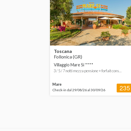
Toscana
Veneto
ESTERO
Capo Verde
Toscana
Follonica (GR)
Cipro
Villaggio Mare Si ****
Croazia
3 / 5 / 7 notti mezza pensione + forfait cons...
Egitto
Mare
235
Check-in dal 29/08/26 al 30/09/26
Grecia
Kenya
Maldive
Seychelles