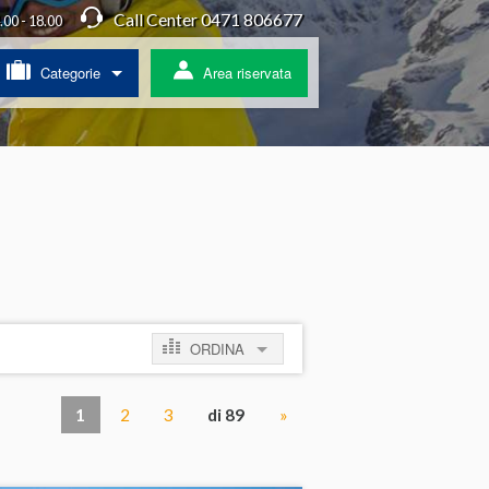
Call Center 0471 806677
4.00 - 18.00
Categorie
Area riservata
/ Agriturismo
a
ss
 pullman
ORDINA
ratis
per prezzo crescente
1
2
3
di 89
»
per prezzo decrescente
per novità