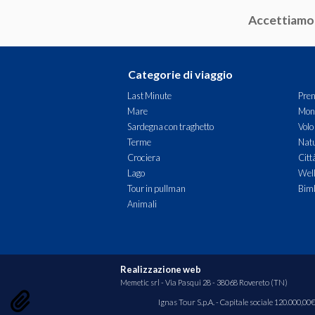
Accettiamo
Slovenia
Spagna
Categorie di viaggio
Tanzania
Last Minute
Pren
Mare
Mon
Turchia
Sardegna con traghetto
Volo
Terme
Natu
Crociera
Citt
Lago
Wel
Tour in pullman
Bimb
Animali
Realizzazione web
Memetic srl
- Via Pasqui 28 - 38068 Rovereto (TN)
Ignas Tour S.p.A. - Capitale sociale 120.000,