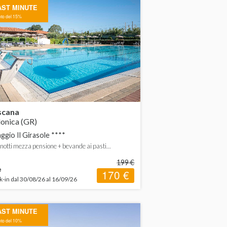
AST MINUTE
to del 15%
scana
lonica (GR)
aggio Il Girasole ****
7 notti mezza pensione + bevande ai pasti...
199 €
e
170 €
-in dal 30/08/26 al 16/09/26
AST MINUTE
to del 10%