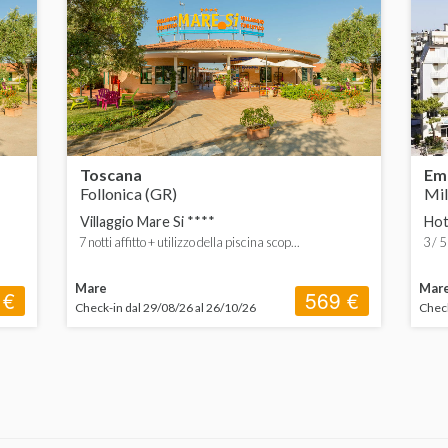
Toscana
Em
Follonica (GR)
Mil
Villaggio Mare Si ****
Hot
7 notti affitto + utilizzo della piscina scop...
3 / 5
Mare
Mar
 €
569 €
Check-in dal 29/08/26 al 26/10/26
Check