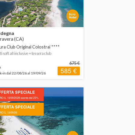
rdegna
avera (CA)
ura Club Original Colostrai ****
ti soft all inclusive + tessera club
675 €
e
585 €
-in dal 22/08/26 al 19/09/26
FFERTA SPECIALE
O IL 18/09/2026 sconto del 20%
FFERTA SPECIALE
O IL 18/09/26