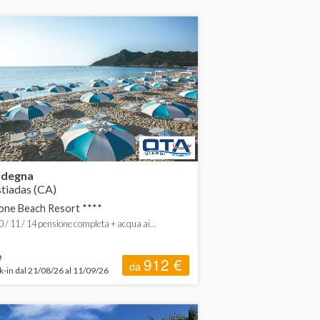
rdegna
tiadas (CA)
one Beach Resort ****
10 / 11 / 14 pensione completa + acqua ai...
e
912 €
da
-in dal 21/08/26 al 11/09/26