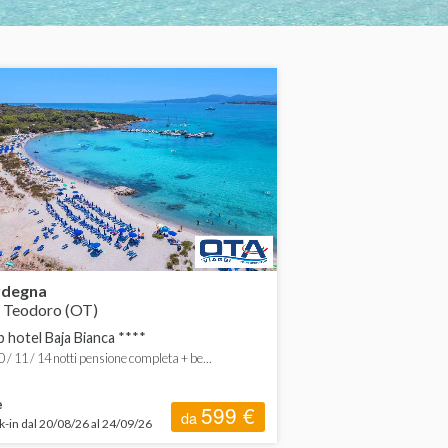
rdegna
 Teodoro (OT)
b hotel Baja Bianca ****
0 / 11 / 14 notti pensione completa + be...
e
599 €
da
-in dal 20/08/26 al 24/09/26