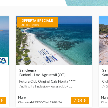
OFFERTA SPECIALE
ENTRO IL 18/09/26
Sardegna
Sa
Budoni - Loc. Agrustoli (OT)
San
Futura Club Original Cala Fiorita ****
Clu
7 notti soft all inclusive + tessera club + t...
7 / 1
Mare
Mar
 €
708 €
Check-in dal 29/08/26 al 19/09/26
Check