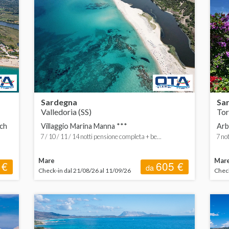
Sardegna
Sa
Valledoria (SS)
Tor
ach
Villaggio Marina Manna ***
Arb
7 / 10 / 11 / 14 notti pensione completa + be...
7 no
Mare
Mar
 €
605 €
da
Check-in dal 21/08/26 al 11/09/26
Check