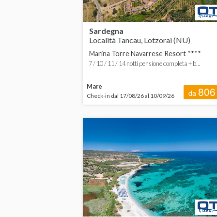
Sardegna
Località Tancau, Lotzorai (NU)
Marina Torre Navarrese Resort ****
7 / 10 / 11 / 14 notti pensione completa + b...
Mare
806
da
Check-in dal 17/08/26 al 10/09/26