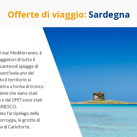
Offerte di viaggio:
Sardegna
el mar Mediterraneo, è
giatori di tutto il
incantevoli spiagge di
quest'isola uno dei
o il territorio si
ietra a forma di tronco
itiene che siano stati
o e dal 1997 sono stati
à UNESCO.
mo l'arcipelago della
Gorroppu, le grotte di
na di Carloforte.