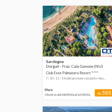
Sardegna
Dorgali - Fraz. Cala Gonone (NU)
Club Esse Palmasera Resort ****
7 / 10 / 11 / 14 notti pensione completa +bev...
Mare
565
da
Check-in dal 04/09/26 al 22/09/26