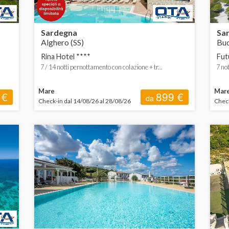
Sardegna
Sa
Alghero (SS)
Bud
Rina Hotel ****
Fut
7 / 14 notti pernottamento con colazione + tr...
7 not
Mare
Mar
 €
899 €
da
Check-in dal 14/08/26 al 28/08/26
Check