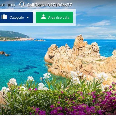
Call Center 0471 806677
4.00 - 18.00
Categorie
Area riservata
/ Agriturismo
a
ss
 pullman
ratis