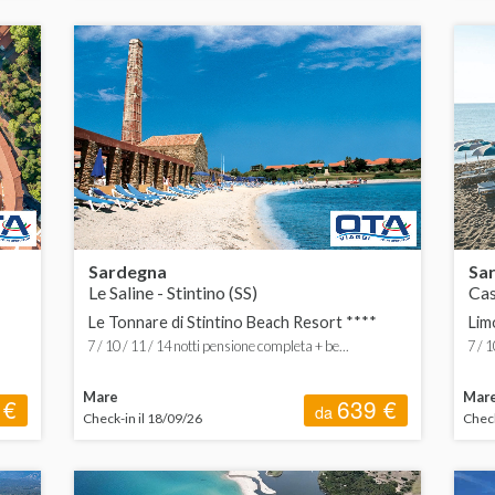
Sardegna
Sa
Le Saline - Stintino (SS)
Cas
Le Tonnare di Stintino Beach Resort ****
Lim
7 / 10 / 11 / 14 notti pensione completa + be...
7 / 
Mare
Mar
 €
639 €
da
Check-in il 18/09/26
Check