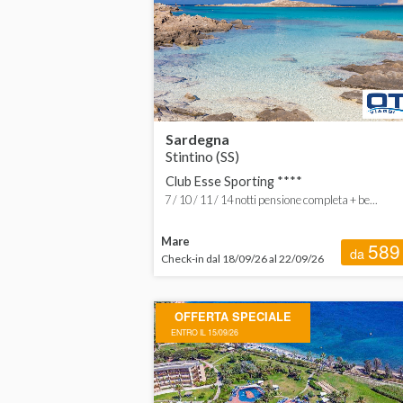
Sardegna
Stintino (SS)
Club Esse Sporting ****
7 / 10 / 11 / 14 notti pensione completa + be...
Mare
589
da
Check-in dal 18/09/26 al 22/09/26
OFFERTA SPECIALE
ENTRO IL 15/09/26