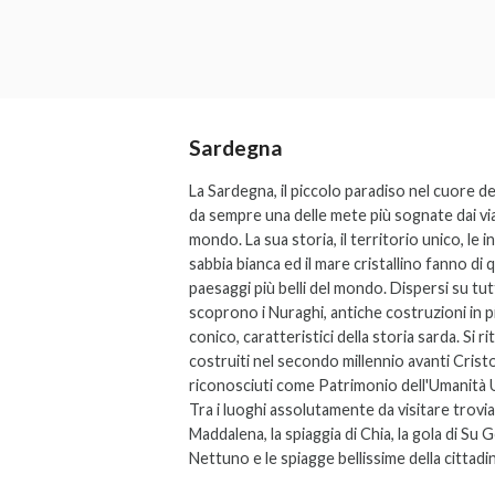
Sardegna
La Sardegna, il piccolo paradiso nel cuore d
da sempre una delle mete più sognate dai viag
mondo. La sua storia, il territorio unico, le 
sabbia bianca ed il mare cristallino fanno di 
paesaggi più belli del mondo. Dispersi su tutt
scoprono i Nuraghi, antiche costruzioni in p
conico, caratteristici della storia sarda. Si r
costruiti nel secondo millennio avanti Crist
riconosciuti come Patrimonio dell'Umanit
Tra i luoghi assolutamente da visitare trovia
Maddalena, la spiaggia di Chia, la gola di Su 
Nettuno e le spiagge bellissime della cittadi