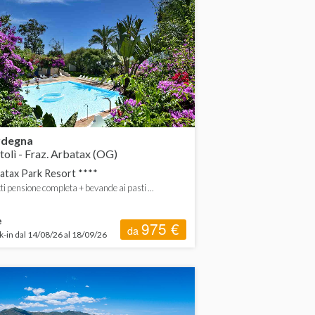
rdegna
tolì - Fraz. Arbatax (OG)
atax Park Resort ****
tti pensione completa + bevande ai pasti ...
e
975 €
da
-in dal 14/08/26 al 18/09/26