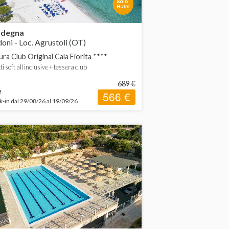
rdegna
oni - Loc. Agrustoli (OT)
ura Club Original Cala Fiorita ****
ti soft all inclusive + tessera club
689 €
e
566 €
-in dal 29/08/26 al 19/09/26