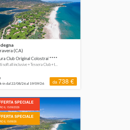
rdegna
avera (CA)
ura Club Original Colostrai ****
ti soft all inclusive + Tessera Club + t...
e
738 €
da
-in dal 22/08/26 al 19/09/26
FFERTA SPECIALE
O IL 15/09/2026
FFERTA SPECIALE
O IL 15/09/26