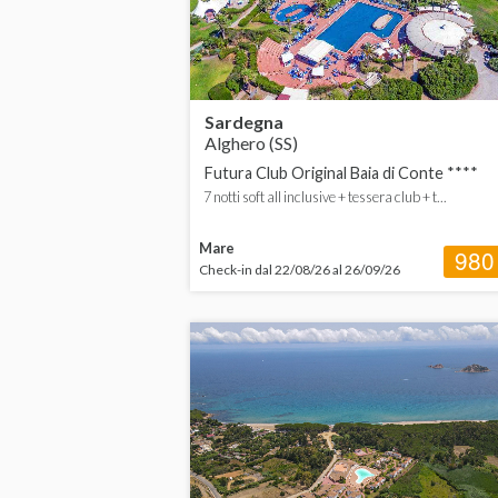
Sardegna
Alghero (SS)
Futura Club Original Baia di Conte ****
7 notti soft all inclusive + tessera club + t...
Mare
980
Check-in dal 22/08/26 al 26/09/26