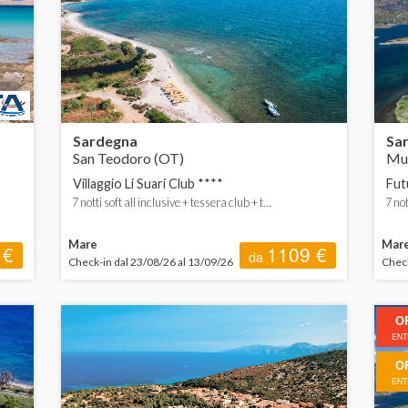
Sardegna
Sa
San Teodoro (OT)
Mur
Villaggio Li Suari Club ****
Fut
7 notti soft all inclusive + tessera club + t...
7 not
Mare
Mar
 €
1109 €
da
Check-in dal 23/08/26 al 13/09/26
Check
O
ENTR
O
ENTR