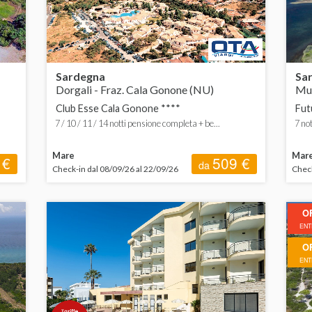
Sardegna
Sa
Dorgali - Fraz. Cala Gonone (NU)
Mur
Club Esse Cala Gonone ****
Fut
7 / 10 / 11 / 14 notti pensione completa + be...
7 not
Mare
Mar
 €
509 €
da
Check-in dal 08/09/26 al 22/09/26
Check
O
ENTR
O
ENTR