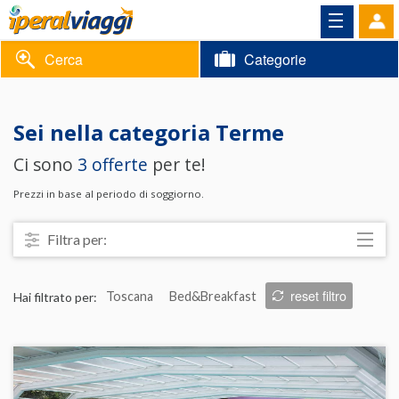
Cerca
Categorie
Volantino
Sei nella categoria
Terme
Area
Informazioni
Ci sono
3 offerte
per te!
riservata
Contatti
Prezzi in base al periodo di soggiorno.
Filtra per:
Località
reset filtro
Hai filtrato per:
Toscana
Bed&Breakfast
Prezzo
Trattamento
Struttura