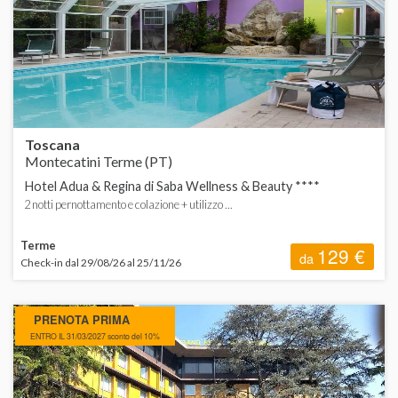
ORDINA
d
H
Toscana
S
Montecatini Terme (PT)
Hotel Adua & Regina di Saba Wellness & Beauty ****
2 notti pernottamento e colazione + utilizzo ...
Terme
129 €
da
Check-in dal 29/08/26 al 25/11/26
PRENOTA PRIMA
ENTRO IL 31/03/2027 sconto del 10%